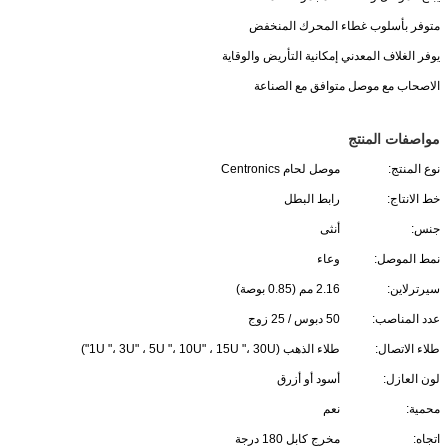
متوفر بأسلوب غطاء المحرك المنخفض
يوفر الغلاف المعدني إمكانية التأريض والوقاية
الاصحاب مع موصل متوافق مع الصناعة
مواصفات المنتج
نوع المنتج:
موصل لحام Centronics
خط الانتاج:
رابط البطل
جنس:
أنثى
نمط الموصل:
وعاء
سيرترلاين:
2.16 مم (0.85 بوصة)
عدد المناصب:
50 دبوس / 25 زوج
طلاء الاتصال:
طلاء الذهب (1U "، 3U" ، 5U "، 10U" ، 15U "، 30U")
لون العازل:
أسود أو أزرق
محمية:
نعم
اتجاه:
مخرج كابل 180 درجة