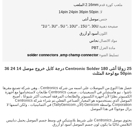
ملعب كورة قدم:
2.16mm الملعب
لا.:
14pin 24pin 36pin 50pin
جنس:
موصل أنثى
صفيحة ذهبية:
1U "، 3U" ، 5U "، 10U" ، 15U "، 30U"
اللون:
أسود أو أزرق
مواد الاتصال:
نحاس
مادة العزل:
PBT
solder connectors
amp champ connector
تسليط الضوء:
,
25 زوجًا أنثى Centronic Solder 180 درجة كابل خروج موصل 14 24 36
50pin مع
لوحة المثلث
حصل هذا النوع من الموصلات على اسمه من شركة Centronics ، وهي شركة تصنيع مقرها
ناشوا ، نيو هامبشاير.في السبعينيات ، صنعت Centronics طابعات لاستخدامها مع أجهزة
الكمبيوتر.نظرًا لأن أجهزة الكمبيوتر والطابعات المرفقة أصبحت أكثر شيوعًا ، أصبح
الموصل الذي يستخدمونه هو المعيار الصناعي الفعلي.تم شراء شركة Centronics
Corporation بواسطة Genicom (الآن TallyGenicom) في الثمانينيات ، ولكن اسمها لا
يزال موجودًا في هذا الموصل.
يحتوي موصل Centronics على شريط بلاستيكي في وسط جسم الموصل يحمل دبابيس
التلامس.غالبًا ما يكون لون جسم الموصل أسود أو أزرق.