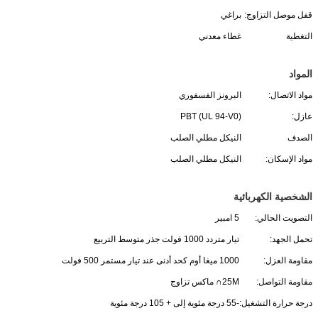
قفل موصل التزاوج:
براغي
التغطية
غطاء معدني
المواد
مواد الاتصال:
البرونز الفسفوري
عازل:
PBT (UL 94-V0)
الصدف
النيكل مطلي الصلب
مواد الإسكان:
النيكل مطلي الصلب
الشخصية الكهربائية
التصويت الحالي:
5 امبير
تحمل الجهد:
تيار متردد 1000 فولت جذر متوسط ​​التربيع
مقاومة العزل:
1000 ميغا أوم كحد أدنى عند تيار مستمر 500 فولت
مقاومة التواصل:
25M∩ ماكس تزاوج
درجة حرارة التشغيل:
-55 درجة مئوية إلى + 105 درجة مئوية