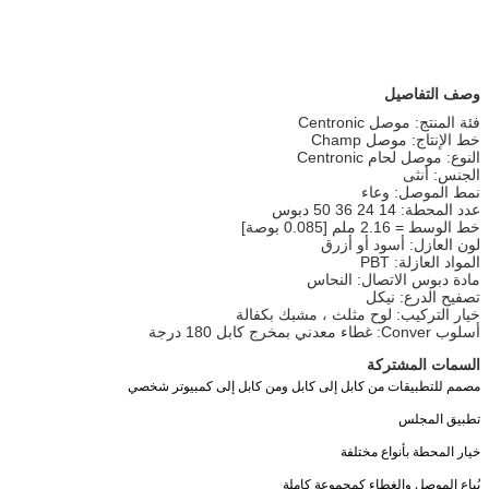
وصف التفاصيل
فئة المنتج: موصل Centronic
خط الإنتاج: موصل Champ
النوع: موصل لحام Centronic
الجنس: أنثى
نمط الموصل: وعاء
عدد المحطة: 14 24 36 50 دبوس
خط الوسط = 2.16 ملم [0.085 بوصة]
لون العازل: أسود أو أزرق
المواد العازلة: PBT
مادة دبوس الاتصال: النحاس
تصفيح الدرع: نيكل
خيار التركيب: لوح مثلث ، مشبك بكفالة
أسلوب Conver: غطاء معدني بمخرج كابل 180 درجة
السمات المشتركة
مصمم للتطبيقات من كابل إلى كابل ومن كابل إلى كمبيوتر شخصي
تطبيق المجلس
خيار المحطة بأنواع مختلفة
يُباع الموصل والغطاء كمجموعة كاملة