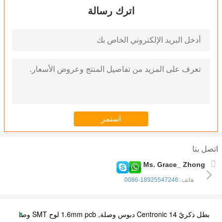
اترك رسالة
اتصل بنا
Ms. Grace_ Zhong
هاتف :
0086-18925547246
بطل ذكريّ Centronic 14 دبوس وصلة, 1.6mm pcb لوح SMT وصلة حامل شهادة ul