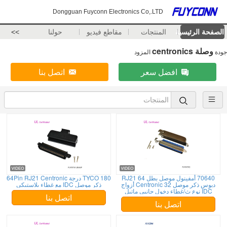
Dongguan Fuyconn Electronics Co,.LTD
الصفحة الرئيسية
المنتجات
مقاطع فيديو
حولنا
>>
وصلة centronics
جودة
المزود
افضل سعر
اتصل بنا
70640 أمفينول موصل بطل RJ21 64
TYCO 180 درجة 64Pin RJ21 Centronic
دبوس ذكر موصل Centronic 32 أزواج
ذكر موصل IDC مع غطاء بلاستيكي
IDC نوع ث/غطاء دخول جانبي ماتيل
اتصل بنا
اتصل بنا