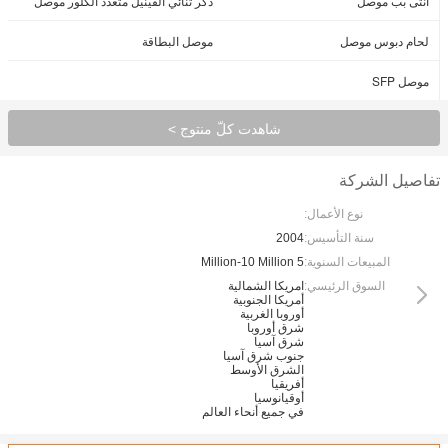
أنثى بب موصل
ذكر ثنائي الفينيل متعدد الكلور موصل
لحام دبوس موصل
موصل البطاقة
موصل SFP
شاهدت كلّ منتوج >
تفاصيل الشركة
نوع الأعمال:
سنة التأسيس:
2004
المبيعات السنوية:
5 Million-10 Million
السوق الرئيسي:
امريكا الشمالية
أمريكا الجنوبية
أوروبا الغربية
شرق أوروبا
شرق آسيا
جنوب شرق آسيا
الشرق الأوسط
أفريقيا
أوقيانوسيا
في جميع أنحاء العالم