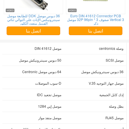
Euro DIN 41612 Connector PCB
36 دبوس موصل DDK للطابعة موصل
Vertical 3 صفوف 3 * 32P 96pin موصل
سينترونيكس الإناث على التوالي ثنائي
ذكر
الفينيل متعدد الكلور
اتصل بنا
اتصل بنا
وصلة centronics
موصل DIN 41612
موصل SCSI
50 دبوس سينترونيكش موصل
36 دبوس سينترونيكش موصل
64 دبوس موصل Centronic
موصل جهاز التوجيه V.35
D-سوب الموصلات
إدك كابل الجمعية
موصل تجعيد IDC
بطل وصلة
موصل إيي 1284
موصل RJ45
موصل منفذ مواز