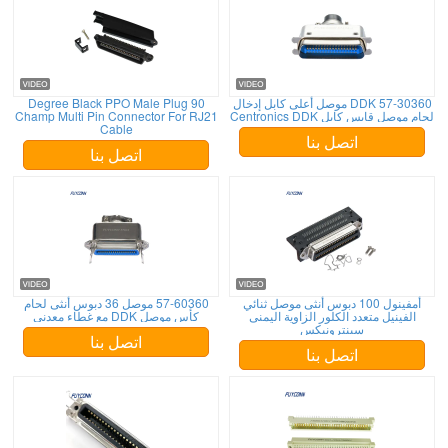
DDK 57-30360 موصل أعلى كابل إدخال
90 Degree Black PPO Male Plug
لحام موصل قابس كابل Centronics DDK
Champ Multi Pin Connector For RJ21
Cable
اتصل بنا
اتصل بنا
أمفينول 100 دبوس أنثى موصل ثنائي
57-60360 موصل 36 دبوس أنثى لحام
الفينيل متعدد الكلور الزاوية اليمنى
كأس موصل DDK مع غطاء معدني
سينترونيكس
اتصل بنا
اتصل بنا