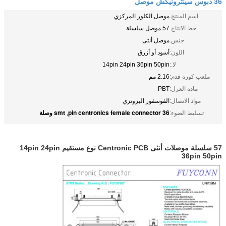
36 دبوس سينترونيكش موصل
اسم المنتج:
موصل الكلور المركزي
خط الانتاج:
57 موصل سلسلة
جنس:
موصل أنثى
اللون:
أسود أو أزرق
لا.:
14pin 24pin 36pin 50pin
ملعب كورة قدم:
2.16 مم
مادة العزل:
PBT
مواد الاتصال:
الفوسفور البرونزي
36 pin centronics female connector
smt وصلة
تسليط الضوء:
,
57 سلسلة موصلات أنثى Centronic PCB نوع مستقيم 14pin 24pin
36pin 50pin