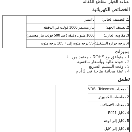
تصاعد الخيار: مقاطع الكفالة
الخصائص الكهربائية
1. التصنيف الحالي:
5 امبير
2. تصنيف الجهد:
تيار مستمر 1000 فولت في الدقيقة
3. مقاومة العازل:
1000 مليون دقيقة (عند 500 فولت تيار مستمر)
4. درجة حرارة التشغيل:
-55 درجة مئوية إلى + 105 درجة مئوية
مميزات
1 ، متوافق مع ROHS ، معتمد من UL
2 ، جودة عالية وبأسعار تنافسية
3 ، وقت التسليم السريع
4 ، عينة مجانية متاحة في 2 أيام
تطبيق
1 ، معدات VDSL Teleccom
2 ، ملحقات الكمبيوتر
3 ، معدات الاتصالات
4 ، كابل RJ21
5 ، كابل إلى لوحة
6 ، كابل إلى كابل