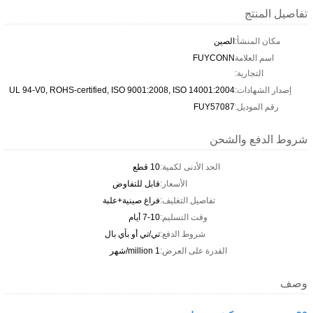
تفاصيل المنتج
مكان المنشأ:
الصين
اسم العلامة
FUYCONN
التجارية:
إصدار الشهادات:
UL 94-V0, ROHS-certified, ISO 9001:2008, ISO 14001:2004
رقم الموديل:
FUY57087
شروط الدفع والشحن
الحد الأدنى لكمية:
10 قطع
الأسعار:
قابل للتفاوض
تفاصيل التغليف:
فراغ صينية+علبة
وقت التسليم:
7-10 أيام
شروط الدفع:
تي/تي أو بأي بال
القدرة على العرض:
1 million/شهر
وصف