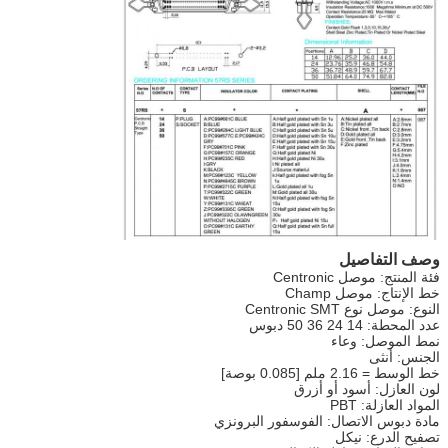
وصف التفاصيل
فئة المنتج: موصل Centronic
خط الإنتاج: موصل Champ
النوع: موصل نوع Centronic SMT
عدد المحطة: 14 24 36 50 دبوس
نمط الموصل: وعاء
الجنس: أنثى
خط الوسط = 2.16 ملم [0.085 بوصة]
لون العازل: أسود أو أزرق
المواد العازلة: PBT
مادة دبوس الاتصال: الفوسفور البرونزي
تصفيح الدرع: نيكل