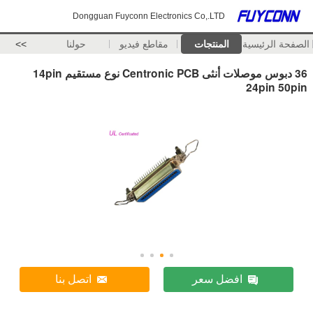
Dongguan Fuyconn Electronics Co,.LTD
الصفحة الرئيسية
المنتجات
مقاطع فيديو
حولنا
>>
36 دبوس موصلات أنثى Centronic PCB نوع مستقيم 14pin
24pin 50pin
افضل سعر
اتصل بنا