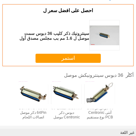
احصل على افضل سعر ل
سينترونيك ذكر كليب 36 دبوس سمت
موصل ل 1.6 مم بب مجلس مصدق أول
استمر
36 دبوس سينترونيكش موصل
أكثر
DDK 57-3
36 دبوس موصلات
2.16mm الملعب 36
DDK 14 24 36 50
180 د
Plug Top
أنثى Centronic
دبوس ذكر
64Pin ذكر موصل
Entry S
PCB نوع مستقيم
Centronic موصل
اتصالات اللحام
دبو
Centro
14pin 24pin 50pin
PCB نوع مستقيم
Centronic مع قفل
أنثى موصل
Conne
لمجلس ثنائي
اللوحة
الفينيل متعدد الكلور
غير اللغة