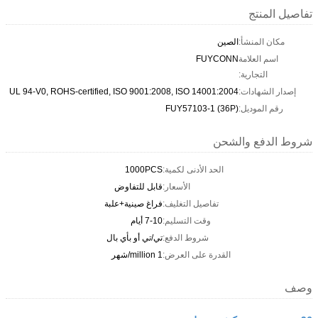
تفاصيل المنتج
مكان المنشأ:
الصين
اسم العلامة
FUYCONN
التجارية:
إصدار الشهادات:
UL 94-V0, ROHS-certified, ISO 9001:2008, ISO 14001:2004
رقم الموديل:
FUY57103-1 (36P)
شروط الدفع والشحن
الحد الأدنى لكمية:
1000PCS
الأسعار:
قابل للتفاوض
تفاصيل التغليف:
فراغ صينية+علبة
وقت التسليم:
7-10 أيام
شروط الدفع:
تي/تي أو بأي بال
القدرة على العرض:
1 million/شهر
وصف