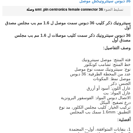
36 دبوس سينترونيكش موصل
36 pin centronics female connector
smt وصلة
تسليط الضوء:
,
سينترونيك ذكر كليب 36 دبوس سمت موصل ل 1.6 مم بب مجلس مصدق
أول
36 دبوس سينترونيك ذكر سمت كليب موصلات ل 1.6 مم بب مجلس
مصدق أول
وصف التفاصيل:
فئة المنتج: موصل سينترونيك
خط المنتج: تشامب كونكتور
نوع: سينترونيك سمت نوع موصل
عدد من المحطة الطرفية: 36 دبوس
موصل نمط: المكونات
الجنس: ذكر
عازل اللون: أسود أو أزرق
عازل المواد: بت
الاتصال دبوس المواد: الفوسفور البرونزية
درع تصفيح: النيكل
تركيب الخيار: كليب مجلس الكلور، مد نوع
التطبيق: 1.6mm سمك بب المجلس
أفضلية:
1، بنفايات المتوافقة، أول-- المعتمدة