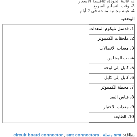
2، عالية الجودة، تنافسية الأسعار
3، وقت التسليم السريع
4، عينة مجانية متاحة في 2 أيام
الوضعية
1، فدسل تليكوم المعدات
2، ملحقات الكمبيوتر
3، معدات الاتصالات
4، بب المجلس
5، كابل إلى لوحة
6، كابل إلى كابل
7، محطة الكمبيوتر
8، قياس البعد
9، معدات الاختبار
10، الطابعة
smt وصلة
smt connectors
circuit board connector
بطاقة:
,
,