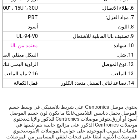
6. طلاء الاتصال:
 10U" ، 15U "، 30U"
7. مواد العزل:
PBT
8. اللون
أسود
9. تصنيف UL القابلية للاشتعال
UL-94-V0
10. شهادة
معتمد من UL
11. شل:
النيكل مطلي الصل
12. نوع الموصل
الزاوية اليمنى ثنائي
13. الملعب
2.16 ملم الملعب
14. تصاعد ثنائي الفينيل متعدد الكلور
قفل الكفالة
يحتوي موصل Centronics على شريط بلاستيكي في وسط جسم 
الموصل يحمل دبابيس التلامس.غالبًا ما يكون لون جسم الموصل 
تتوفر موصلات Centronics للذكور والإناث.تحتوي 
أسود أو أزرق.
موصلات Centronics الذكور على مزاليج جانبية يتم تثبيتها في 
علامات التبويب الموجودة على جوانب الموصلات الأنثوية.تحتوي 
الموصلات الأنثوية أيضًا على فتحات لتلقي المسامير من الموصلات 