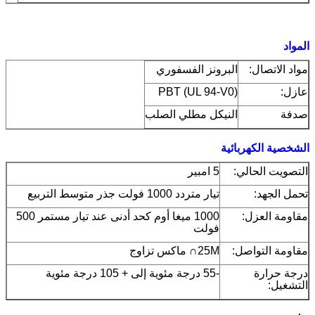
المواد
مواد الاتصال:
البرونز الفسفوري
عازل:
PBT (UL 94-V0)
صدفة
النيكل مطلي الصلب
الشخصية الكهربائية
التصويت الحالي:
5 امبير
تحمل الجهد:
تيار متردد 1000 فولت جذر متوسط ​​التربيع
مقاومة العزل:
1000 ميغا أوم كحد أدنى عند تيار مستمر 500
فولت
مقاومة التواصل:
25M∩ ماكس تزاوج
درجة حرارة
-55 درجة مئوية إلى + 105 درجة مئوية
التشغيل: