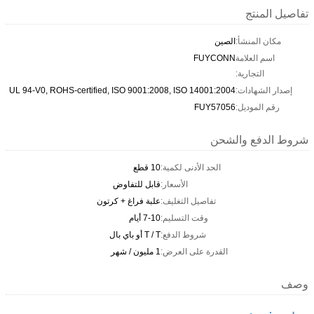
تفاصيل المنتج
مكان المنشأ:
الصين
اسم العلامة
FUYCONN
التجارية:
إصدار الشهادات:
UL 94-V0, ROHS-certified, ISO 9001:2008, ISO 14001:2004
رقم الموديل:
FUY57056
شروط الدفع والشحن
الحد الأدنى لكمية:
10 قطع
الأسعار:
قابل للتفاوض
تفاصيل التغليف:
علبة فراغ + كرتون
وقت التسليم:
7-10 أيام
شروط الدفع:
T / T أو باي بال
القدرة على العرض:
1 مليون / شهر
وصف