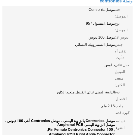
وصلة centronics
خط
موصل Centronic
الموصل:
نوع
موصل امفينول 957
الموصل:
دبوس لا.:
موصل 100 دبوس
جنس
موصل السنترونيك النسائي
تذكير أو
تأنيث:
جبل ثنائي
دبابيس
الفينيل
متعدد
الكلور:
نوع
الزاوية اليمنى ثنائي الفينيل متعدد الكلور
الاتصال:
ملعب
2.16 ملم
كورة قدم:
موصل Centronics بالزاوية اليمنى ، موصل Centronics أنثى 100 دبوس ،
تسليط
موصل الزاوية اليمنى Amphenol PCB
الضوء:
100 Pin Female Centronics Connector
,
,
Amphenol PCB Right Angle Connector