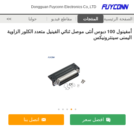
Dongguan Fuyconn Electronics Co,.LTD
الصفحة الرئيسية
المنتجات
مقاطع فيديو
حولنا
>>
أمفينول 100 دبوس أنثى موصل ثنائي الفينيل متعدد الكلور الزاوية
اليمنى سينترونيكس
افضل سعر
اتصل بنا