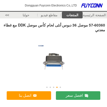
Dongguan Fuyconn Electronics Co,.LTD
الصفحة الرئيسية
المنتجات
مقاطع فيديو
حولنا
>>
57-60360 موصل 36 دبوس أنثى لحام كأس موصل DDK مع غطاء
معدني
افضل سعر
اتصل بنا