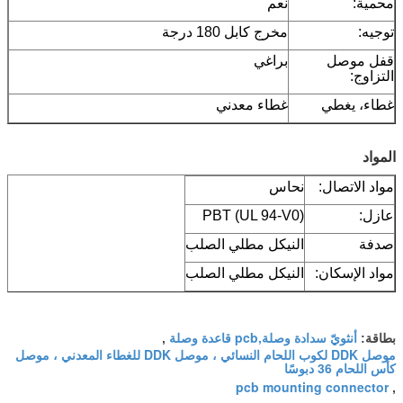
محمية:
نعم
توجيه:
مخرج كابل 180 درجة
قفل موصل
براغي
التزاوج:
غطاء، يغطي
غطاء معدني
المواد
مواد الاتصال:
نحاس
عازل:
PBT (UL 94-V0)
صدفة
النيكل مطلي الصلب
مواد الإسكان:
النيكل مطلي الصلب
أنثويّ سدادة وصلة,pcb قاعدة وصلة
بطاقة:
,
موصل DDK لكوب اللحام النسائي ، موصل DDK للغطاء المعدني ، موصل
كأس اللحام 36 دبوسًا
pcb mounting connector
,