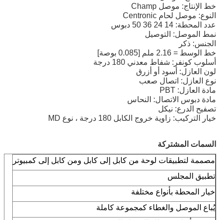
خط الإنتاج: موصل Champ
النوع: موصل لحام Centronic
عدد المحطة: 14 24 36 50 دبوس
نمط الموصل: التوصيل
الجنس: ذكر
خط الوسط = 2.16 ملم [0.085 بوصة]
أسلوب كونفر: شفاط معدني 180 درجة
لون العازل: أسود أو أزرق
نوع العازل: اتصال صعب
مادة العازل: PBT
مادة دبوس الاتصال: النحاس
تصفيح الدرع: نيكل
خيار التركيب: زاوية خروج الكابل 180 درجة ، نوع MD
السمات المشتركة
مصممة لتطبيقات لوحة من كابل إلى كابل ومن كابل إلى كمبيوتر
تطبيق المجلس
خيار المحطة بأنواع مختلفة
يُباع الموصل والغطاء كمجموعة كاملة