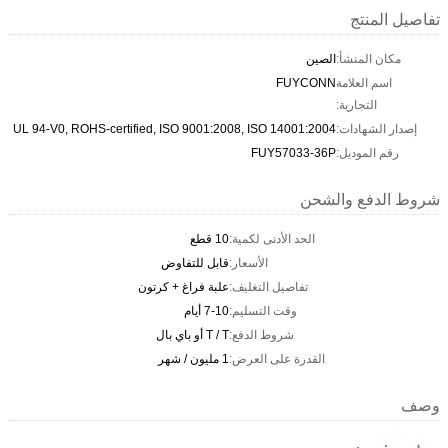
تفاصيل المنتج
مكان المنشأ:
الصين
اسم العلامة
FUYCONN
التجارية:
إصدار الشهادات:
UL 94-V0, ROHS-certified, ISO 9001:2008, ISO 14001:2004
رقم الموديل:
FUY57033-36P
شروط الدفع والشحن
الحد الأدنى لكمية:
10 قطع
الأسعار:
قابل للتفاوض
تفاصيل التغليف:
علبة فراغ + كرتون
وقت التسليم:
7-10 أيام
شروط الدفع:
T / T أو باي بال
القدرة على العرض:
1 مليون / شهر
وصف