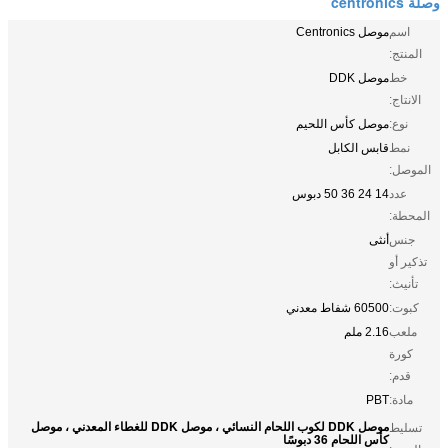
وصلة centronics
اسم
موصل Centronics
المنتج:
خط
موصل DDK
الانتاج:
نوع:
موصل كأس اللحيم
نمط
قابس الكابل
الموصل:
عدد
14 24 36 50 دبوس
المحطة:
جنس
أنثى
تذكير أو
تأنيث:
كبوت:
60500 شفاط معدني
ملعب
2.16 ملم
كورة
قدم:
مادة:
PBT
موصل DDK لكوب اللحام النسائي ، موصل DDK للغطاء المعدني ، موصل
تسليط
كأس اللحام 36 دبوسًا