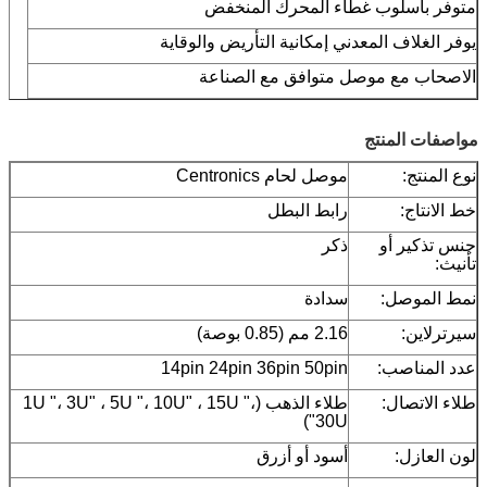
متوفر بأسلوب غطاء المحرك المنخفض
يوفر الغلاف المعدني إمكانية التأريض والوقاية
الاصحاب مع موصل متوافق مع الصناعة
مواصفات المنتج
نوع المنتج:
موصل لحام Centronics
خط الانتاج:
رابط البطل
جنس تذكير أو
ذكر
تأنيث:
نمط الموصل:
سدادة
سيرترلاين:
2.16 مم (0.85 بوصة)
عدد المناصب:
14pin 24pin 36pin 50pin
طلاء الاتصال:
طلاء الذهب (1U "، 3U" ، 5U "، 10U" ، 15U "،
30U")
لون العازل:
أسود أو أزرق