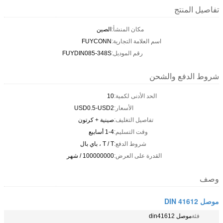
تفاصيل المنتج
مكان المنشأ:
الصين
اسم العلامة التجارية:
FUYCONN
رقم الموديل:
FUYDIN085-348S
شروط الدفع والشحن
الحد الأدنى لكمية:
10
الأسعار:
USD0.5-USD2
تفاصيل التغليف:
صينية + كرتون
وقت التسليم:
1-4 أسابيع
شروط الدفع:
T / T ، باي بال
القدرة على العرض:
100000000 / شهر
وصف
موصل DIN 41612
فئة
موصل din41612