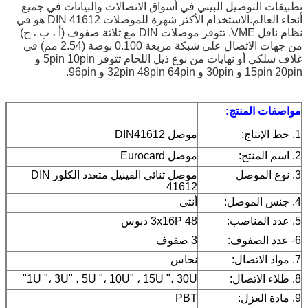
تطبيقات التوصيل البيني في أسواق الاتصالات والبيانات في جميع 
أنحاء العالم.الاستخدام الأكثر شهرة للموصلات DIN 41612 هو في 
نظام ناقل VME. تتوفر موصلات DIN مع ثلاثة صفوف (أ ، ب ، ج) 
من جهات الاتصال على شبكة مربعة 0.100 بوصة (2.54 مم) في 
غلاف سلكي أو نهايات من نوع ذيل اللحام تتوفر 5pin 10pin و 
15pin 20pin و 30pin و 32pin 48pin 64pin و 96pin.
مواصفات المنتج:
1. خط الإنتاج:
موصل DIN41612
2. اسم المنتج:
موصل Eurocard
3. نوع الموصل
موصل ثنائي الفينيل متعدد الكلور DIN
41612
4. جنس الموصل:
أنثى
5. عدد المناصب:
3x16P 48 دبوس
6- عدد الصفوف:
3 صفوف
7. مواد الاتصال:
نحاس
8. طلاء الاتصال:
1U "، 3U" ، 5U "، 10U" ، 15U "، 30U"
9. مادة العزل:
PBT