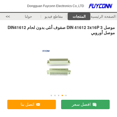
Dongguan Fuyconn Electronics Co,.LTD
الصفحة الرئيسية
المنتجات
مقاطع فيديو
حولنا
>>
موصل DIN 41612 3x16P 3 صفوف أنثى بدون لحام DIN41612
موصل أوروبي
افضل سعر
اتصل بنا