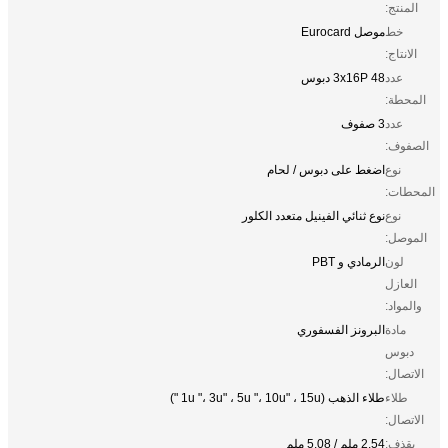
المنتج:
خط
موصل Eurocard
الانتاج:
عدد
3x16P 48 دبوس
المحطة:
عدد
3 صفوف
الصفوف:
نوع
اضغط على دبوس / لحام
المحطات:
نوع
نوع ثنائي الفينيل متعدد الكلور
الموصل:
لون
الرمادي و PBT
العازل
والمواد:
مادة
البرونز الفسفوري
دبوس
الاتصال:
طلاء
طلاء الذهب (1u "، 3u" ، 5u "، 10u" ، 15u ")
الاتصال:
يقذف:
2.54 ملم / 5.08 ملم