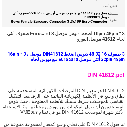
جنس:
أنثى
موصل يورو 41612 غير ملحوم ، موصل أوروبي 3x16P ، 3 صفوف أنثى
تسليط
موصل Eurocard
الضوء:
3 Rows Female Eurocard Connector
3x16P Euro Connector
,
,
3 * 16pin 48pin اضغط دبوس موصل Eurocard 3 صفوف أنثى
لحام 41612 موصل اليورو
3 صفوف 16 32 48 دبوس اضغط DIN41612 موصل ، 3 * 16pin
32pin 48pin أنثى موصل Eurocard مع دبوس لحام
DIN 41612.pdf
DIN 41612 هو معيار DIN للموصلات الكهربائية المستخدمة على 
نطاق واسع في الأنظمة الكهربائية القائمة على الرف.يعد التفكيك 
القياسي للموصلات شرطًا مسبقًا للأنظمة المفتوحة ، حيث يتوقع 
المستخدمون أن تعمل المكونات من موردين مختلفين معًا.الاستخدام 
الأكثر شهرة لموصلات DIN 41612 هو في نظام VMEbus.
تم قبول DIN 41612 على نطاق واسع كمعيار لمجموعة متنوعة من 