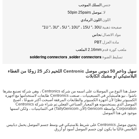
جنس:
السلك الموجب
لا.:
موصل 50pin 25pairs
اللون:
اللون الرمادي
صفيحة ذهبية:
1U "، 3U" ، 5U "، 10U" ، 15U "، 30U"
مواد الاتصال:
نحاس
مادة العزل:
PBT
ملعب كورة قدم:
2.16mm الملعب
soldering connectors
solder connectors
تسليط الضوء:
,
سهل وناعم
50 دبوس موصل Centronic اللحيم ذكر 25 زوجًا من الغطاء
البلاستيكي أو مشبك الكابلات
حصل هذا النوع من الموصلات على اسمه من شركة Centronics ، وهي شركة تصنيع مقرها
ناشوا ، نيو هامبشاير.في السبعينيات ، صنعت Centronics طابعات لاستخدامها مع أجهزة
الكمبيوتر.نظرًا لأن أجهزة الكمبيوتر والطابعات المرفقة أصبحت أكثر شيوعًا ، أصبح
الموصل الذي يستخدمونه هو المعيار الصناعي الفعلي.تم شراء شركة Centronics
Corporation بواسطة Genicom (الآن TallyGenicom) في الثمانينيات ، ولكن اسمها
موجود في هذا الموصل.
يحتوي موصل Centronics على شريط بلاستيكي في وسط جسم الموصل يحمل دبابيس
التلامس.غالبًا ما يكون لون جسم الموصل أسود أو أزرق.