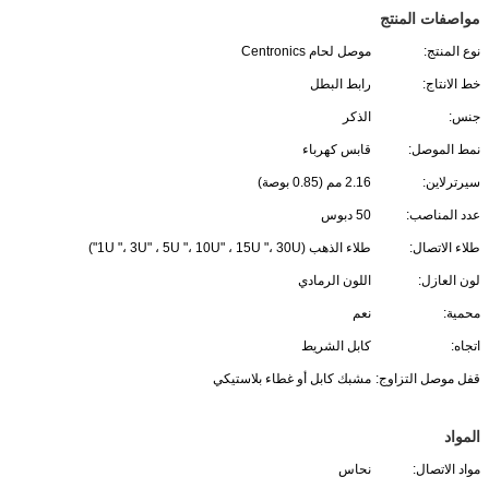
مواصفات المنتج
نوع المنتج:
موصل لحام Centronics
خط الانتاج:
رابط البطل
جنس:
الذكر
نمط الموصل:
قابس كهرباء
سيرترلاين:
2.16 مم (0.85 بوصة)
عدد المناصب:
50 دبوس
طلاء الاتصال:
طلاء الذهب (1U "، 3U" ، 5U "، 10U" ، 15U "، 30U")
لون العازل:
اللون الرمادي
محمية:
نعم
اتجاه:
كابل الشريط
قفل موصل التزاوج:
مشبك كابل أو غطاء بلاستيكي
المواد
مواد الاتصال:
نحاس