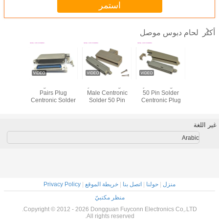
استمر
لحام دبوس موصل
أكثر
ذكر لحام 50 دبوس
Tyco 90 Degree
Tyco 180 Degree
90 Degree 25
tronic
r Pin
Pairs Plug
Male Centronic
50 Pin Solder
DDK C
Centronic الشريط
Centronic Plug
Solder 50 Pin
Centronic Solder
or Hard
موصل 2.16mm
Connector With
Connector With
Pin Connector
 Male
ملعب
Plastic Cover
Plastic Cover
with Metal Cover
or with
tic Cover
Certified UL
Certificated UL
Certificated UL
غير اللغة
Arabic
منزل
|
حولنا
|
اتصل بنا
|
خريطة الموقع
|
Privacy Policy
منظر مكتبيّ
Copyright © 2012 - 2026 Dongguan Fuyconn Electronics Co,.LTD.
All rights reserved.