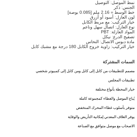
نمط الموصل: التوصيل
الجنس: ذكر
خط الوسط = 2.16 ملم [0.085 بوصة]
لون العازل: أسود أو أزرق
خيار التركيب: مع مربط الكابل
نوع العازل: اتصال سهل وناعم
المواد العازلة: PBT
تصفيح الدرع: نيكل
مادة دبوس الاتصال: النحاس
خيار التركيب: زاوية خروج الكابل 180 درجة مع مشبك كابل
السمات المشتركة
مصمم للتطبيقات من كابل إلى كابل ومن كابل إلى كمبيوتر شخصي
تطبيقات المجلس
خيار المحطة بأنواع مختلفة
يُباع الموصل والغطاء كمجموعة كاملة
متوفر بأسلوب غطاء المحرك المنخفض
يوفر الغلاف المعدني إمكانية التأريض والوقاية
الاصحاب مع موصل متوافق مع الصناعة