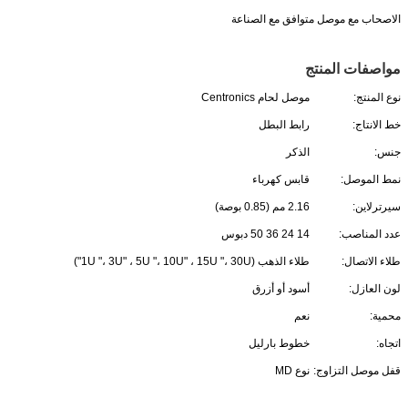
الاصحاب مع موصل متوافق مع الصناعة
مواصفات المنتج
نوع المنتج:
موصل لحام Centronics
خط الانتاج:
رابط البطل
جنس:
الذكر
نمط الموصل:
قابس كهرباء
سيرترلاين:
2.16 مم (0.85 بوصة)
عدد المناصب:
14 24 36 50 دبوس
طلاء الاتصال:
طلاء الذهب (1U "، 3U" ، 5U "، 10U" ، 15U "، 30U")
لون العازل:
أسود أو أزرق
محمية:
نعم
اتجاه:
خطوط بارليل
قفل موصل التزاوج:
نوع MD