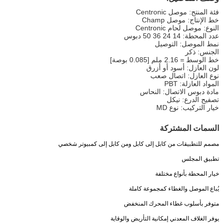
فئة المنتج: موصل Centronic
خط الإنتاج: موصل Champ
النوع: موصل لحام Centronic
عدد المحطة: 14 24 36 50 دبوس
نمط الموصل: التوصيل
الجنس: ذكر
خط الوسط = 2.16 ملم [0.085 بوصة]
لون العازل: أسود أو أزرق
نوع العازل: اتصال صعب
المواد العازلة: PBT
مادة دبوس الاتصال: النحاس
تصفيح الدرع: نيكل
خيار التركيب: نوع MD
السمات المشتركة
مصمم للتطبيقات من كابل إلى كابل ومن كابل إلى كمبيوتر شخصي
تطبيق المجلس
خيار المحطة بأنواع مختلفة
يُباع الموصل والغطاء كمجموعة كاملة
متوفر بأسلوب غطاء المحرك المنخفض
يوفر الغلاف المعدني إمكانية التأريض والوقاية