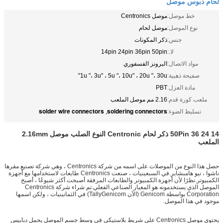
لحام دبوس موصل
خط موصل:
موصل Centronics
نوع الموصل:
موصل لحام
جنس:
ذكر المكونات
لا.:
14pin 24pin 36pin 50pin
مواد الاتصال:
البرونز الفسفوري
صفيحة ذهبية:
1u "، 3u" ، 5u "، 10u" ، 20u "، 30u"
مادة العزل:
PBT
ملعب كورة قدم:
2.16 مم موصل الملعب
solder wire connectors
soldering connectors
تسليط الضوء:
,
14 24 36 50Pin ذكر لحام Centronic النوع الصلب موصل 2.16mm
الملعب
حصل هذا النوع من الموصلات على اسمه من شركة Centronics ، وهي شركة تصنيع مقرها
ناشوا ، نيو هامبشاير.في السبعينيات ، صنعت Centronics طابعات لاستخدامها مع أجهزة
الكمبيوتر.نظرًا لأن أجهزة الكمبيوتر والطابعات المرفقة أصبحت أكثر شيوعًا ، أصبح
الموصل الذي يستخدمونه هو المعيار الصناعي الفعلي.تم شراء شركة Centronics
Corporation بواسطة Genicom (الآن TallyGenicom) في الثمانينيات ، ولكن اسمها
موجود في هذا الموصل.
يحتوي موصل Centronics على شريط بلاستيكي في وسط جسم الموصل يحمل دبابيس