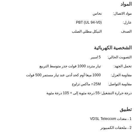
المواد
مواد الاتصال:
نحاس
عازل:
PBT (UL 94-V0)
الصدف
النيكل مطلي الصلب
الشخصية الكهربائية
التصويت الحالي:
5 امبير
تحمل الجهد:
تيار متردد 1000 فولت جذر متوسط ​​التربيع
مقاومة العزل:
1000 ميغا أوم كحد أدنى عند تيار مستمر 500 فولت
مقاومة التواصل:
25M∩ ماكس تزاوج
درجة حرارة التشغيل:
-55 درجة مئوية إلى + 105 درجة مئوية
تطبيق
1 ، معدات VDSL Teleccom
2 ، ملحقات الكمبيوتر