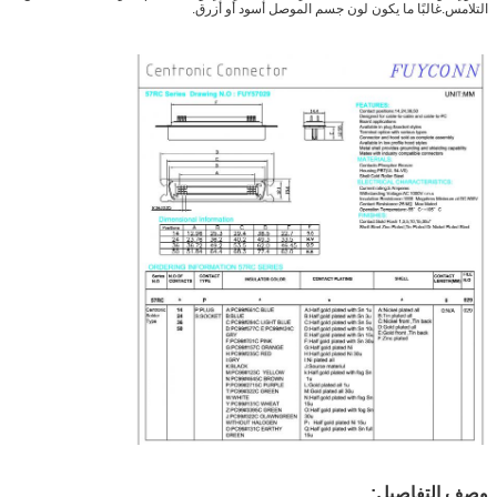
التلامس.غالبًا ما يكون لون جسم الموصل أسود أو أزرق.
وصف التفاصيل: