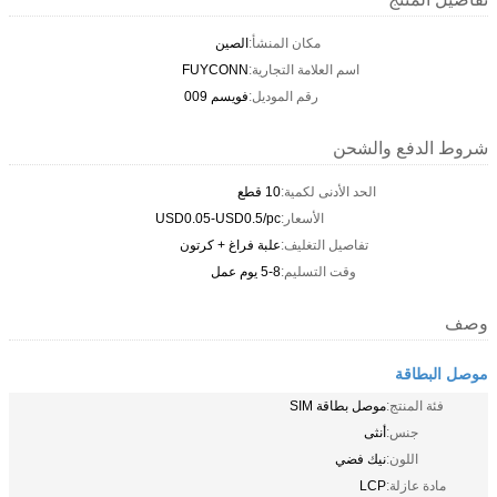
مكان المنشأ:
الصين
اسم العلامة التجارية:
FUYCONN
رقم الموديل:
فويسم 009
شروط الدفع والشحن
الحد الأدنى لكمية:
10 قطع
الأسعار:
USD0.05-USD0.5/pc
تفاصيل التغليف:
علبة فراغ + كرتون
وقت التسليم:
5-8 يوم عمل
وصف
موصل البطاقة
فئة المنتج:
موصل بطاقة SIM
جنس:
أنثى
اللون:
نيك فضي
مادة عازلة:
LCP