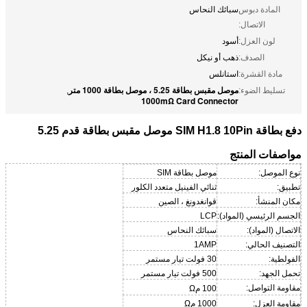
المادة دبوس
سبائك النحاس
الاتصال:
لون العزل:
أسود
الصدف:
ذهب أو نيكل
مادة القشرة:
استانلس
موصل مقبس بطاقة 5.25 ، موصل بطاقة 1000 متر
تسليط الضوء:
,
1000mΩ Card Connector
دفع بطاقة SIM H1.8 10Pin موصل مقبس بطاقة قدم 5.25
مواصفات المنتج
نوع الموصل:
موصل بطاقة SIM
تطبيق:
ثنائي الفينيل متعدد الكلور
مكان المنشأ:
قوانغدونغ ، الصين
الجسم الرئيسي (المواد):
LCP
الاتصال (المواد):
سبائك النحاس
التصنيف الحالي:
1AMP
الفولطية:
30 فولت تيار مستمر
تحمل الجهد:
500 فولت تيار مستمر
مقاومة التواصل:
100 م
Ω
مقاومة العزل:
1000 مΩ