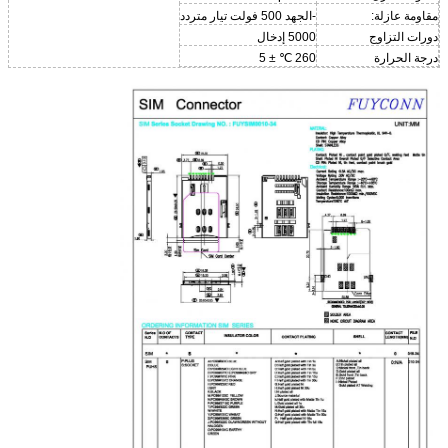
مقاومة عازلة:
-الجهد 500 فولت تيار متردد
دورات التزاوج
5000 إدخال
درجة الحرارة
260 ℃ ± 5