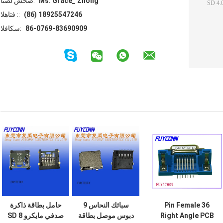
Ms. Grace_ Zhong
اتصل شخص:
(86) 18925547246
الهاتف ::
86-0769-83690909
الفاكس:
36 Pin Female
سبائك النحاس 9
حامل بطاقة ذاكرة
Right Angle PCB
دبوس موصل بطاقة
صدفي مايكرو SD 8