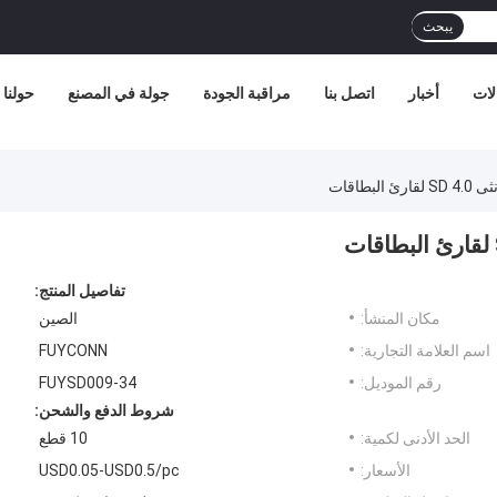
يبحث
لات
أخبار
اتصل بنا
مراقبة الجودة
جولة في المصنع
حولنا
طاقات
تفاصيل المنتج:
مكان المنشأ:
الصين
اسم العلامة التجارية:
FUYCONN
رقم الموديل:
FUYSD009-34
شروط الدفع والشحن:
الحد الأدنى لكمية:
10 قطع
الأسعار:
USD0.05-USD0.5/pc