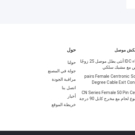
حول
50 دبوس وعاء IDC أنثى بطل موصل 25 زوجًا
حولنا
ص مع مشبك سلكي
جولة في المصنع
25 pairs Female Centronic S
مراقبة الجودة
Degree Cable Exit Con
اتصل بنا
Tr
57 CN Series Female 50 Pin C
أخبار
خريطة الموقع