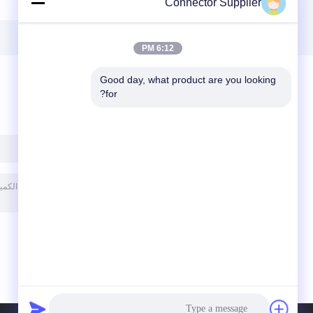
Connector Supplier
Female
Connector
6:12 PM
Good day, what product are you looking 
for?
ترك رسالة