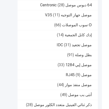
64 دبوس موصل Centronic
(28)
موصل جهاز التوجيه V.35
(11)
D-سوب الموصلات
(66)
إدك كابل الجمعية
(14)
موصل تجعيد IDC
(31)
بطل وصلة
(91)
موصل إيي 1284
(33)
موصل RJ45
(9)
موصل منفذ مواز
(44)
أنثى بب موصل
(49)
ذكر ثنائي الفينيل متعدد الكلور موصل
(28)