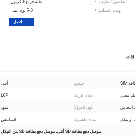
تفاصيل التغليف:
علبة فراغ + كرتون
وقت التسليم:
5-8 يوم عمل
اتصل
 SIM
جنس:
أنثى
يك فضي
مادة عازلة:
LCP
 النحاس
لون العزل:
أسود
أو نيكل
مادة القشرة:
استانلس
موصل دفع بطاقة SD أنثى
,
موصل دفع بطاقة SD من النيكل