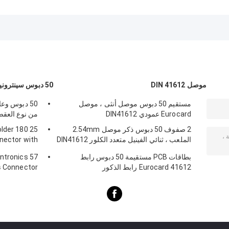
Connector
TF T فلاش حامل
دبوس موصل بطاقة
اللحيم
TF
موصل DIN 41612
50 دبوس سينترونيكش موصل
مستقيم 50 دبوس موصل أنثى ، موصل
Eurocard عمودي DIN41612
من نوع العق
2 صفوف 50 دبوس ذكر موصل 2.54mm
older 180
الملعب ، ثنائي الفينيل متعدد الكلور DIN41612
nector with
موصل
iangle Plate
بطاقات PCB مستقيمة 50 دبوس رابط
entronics
Eurocard 41612 رابط الذكور
Connector نوع لحام مع مخرج كابل 90 درجة