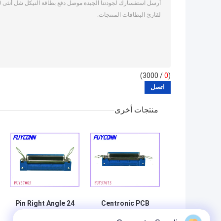
/ 3000)
0
(
منتجات أخرى
24 Pin Right Angle
Centronic PCB
PCB Connector
Right Angle