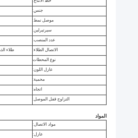
خط الانتاج:
جنس:
موصل نمط:
سيرتيرلين:
عدد المنصب:
الاتصال الطلاء:
طلاء الذهب (، 10U"، 15U "، 30U
نوع المحطات
عازل اللون:
محمية:
اتجاه:
التزاوج قفل الموصل:
المواد
مواد الاتصال:
عازل: