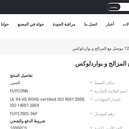
يبحث
لات
أخبار
اتصل بنا
مراقبة الجودة
جولة في المصنع
حولنا
تفاصيل المنتج:
مكان المنشأ:
الصين
اسم العلامة التجارية:
FUYCONN
إصدار الشهادات:
UL 94-V0, ROHS-certified, ISO 9001:2008,
ISO 14001:2004
رقم الموديل:
FUY57005-36P
شروط الدفع والشحن:
الحد الأدنى لكمية:
1000PCS