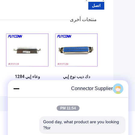
منتجات أخرى
دك ديب نوع إيي
وعاء إيي 1284
1284 موصل، 36
موصل، 36 دبوس
Connector Supplier
دبوس سينترونيك بب
أنثى سينترونيك بب
مستقيم زاوية ذكر
ستراجيهت موصل
كونكتورسفور طابعة
معتمد أول
11:54 PM
Good day, what product are you looking 
for?