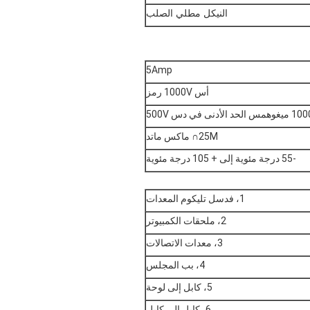
النيكل مطلي الصلب
5Amp
أس 1000V رمز
يغوهمس الحد الأدنى في دس 500V
25M∩ ماكس ماتد
-55 درجة مئوية إلى + 105 درجة مئوية
1، فدسل تليكوم المعدات
2، ملحقات الكمبيوتر
3، معدات الاتصالات
4، بب المجلس
5، كابل إلى لوحة
6، كابل إلى كابل