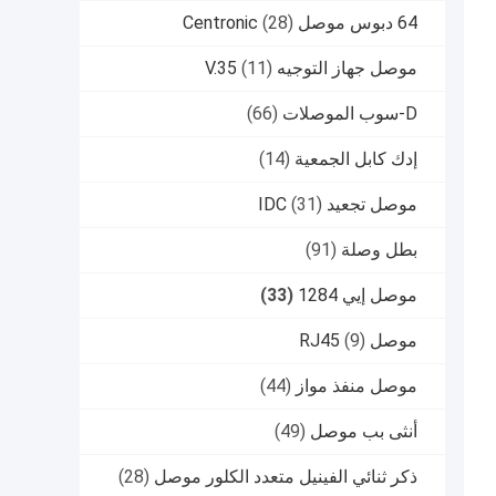
64 دبوس موصل Centronic
(28)
موصل جهاز التوجيه V.35
(11)
D-سوب الموصلات
(66)
إدك كابل الجمعية
(14)
موصل تجعيد IDC
(31)
بطل وصلة
(91)
موصل إيي 1284
(33)
موصل RJ45
(9)
موصل منفذ مواز
(44)
أنثى بب موصل
(49)
ذكر ثنائي الفينيل متعدد الكلور موصل
(28)