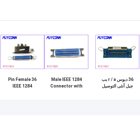
36 دبوس r / a بب
Male IEEE 1284
36 Pin Female
جبل أنثى التوصيل
Connector with
IEEE 1284
موصل، بكفالة كليب
Hex Nuts
Connector
شهادة أول