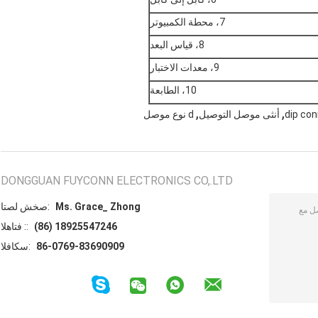
7، محطة الكمبيوتر
8، قياس البعد
9، معدات الاختبار
10، الطابعة
,
,
dip con
أنثى موصل التوصيل
d نوع موصل
DONGGUAN FUYCONN ELECTRONICS CO,.LTD
Ms. Grace_ Zhong
اتصل شخص:
(86) 18925547246
الهاتف ::
86-0769-83690909
الفاكس: