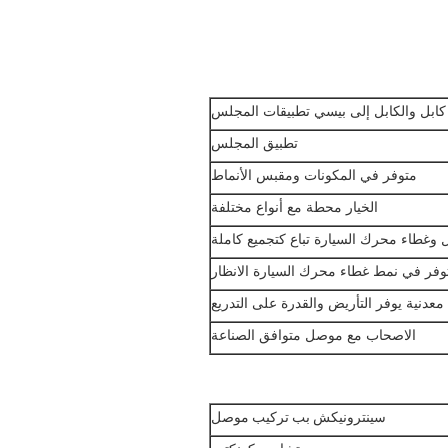
كابل والكابل إلى بيسي تطبيقات المجلس
تطبيق المجلس
متوفر في المكونات ومقبس الأنماط
الخيار محطة مع أنواع مختلفة
وغطاء محرك السيارة تباع كتجميع كاملة
وفر في نمط غطاء محرك السيارة الانظار
معدنية يوفر التأريض والقدرة على التدريع
الاصحاب مع موصل متوافق الصناعة
سينترونيكش بب تركيب موصل