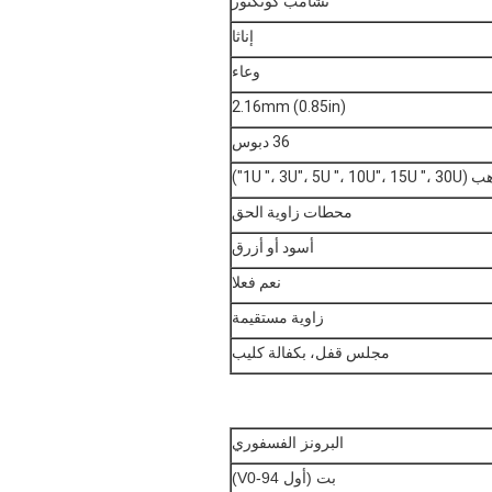
تشامب كونكتور
إناثا
وعاء
2.16mm (0.85in)
36 دبوس
1U "، 3U"، 5U "")
محطات زاوية الحق
أسود أو أزرق
نعم فعلا
زاوية مستقيمة
مجلس قفل، بكفالة كليب
البرونز الفسفوري
بت (أول 94-V0)