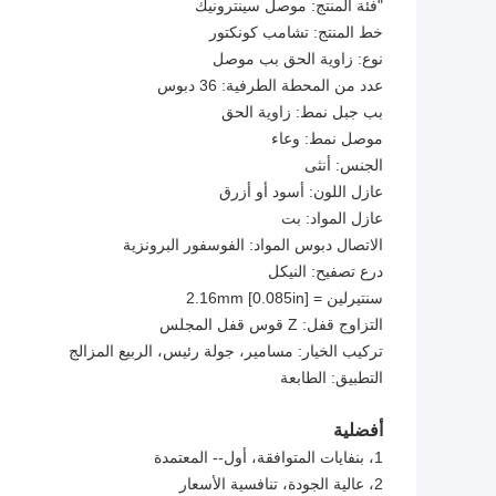
"فئة المنتج: موصل سينترونيك
خط المنتج: تشامب كونكتور
نوع: زاوية الحق بب موصل
عدد من المحطة الطرفية: 36 دبوس
بب جبل نمط: زاوية الحق
موصل نمط: وعاء
الجنس: أنثى
عازل اللون: أسود أو أزرق
عازل المواد: بت
الاتصال دبوس المواد: الفوسفور البرونزية
درع تصفيح: النيكل
سنتيرلين = 2.16mm [0.085in]
التزاوج قفل: Z قوس قفل المجلس
تركيب الخيار: مسامير، جولة رئيس، الربيع المزالج
التطبيق: الطابعة
أفضلية
1، بنفايات المتوافقة، أول-- المعتمدة
2، عالية الجودة، تنافسية الأسعار