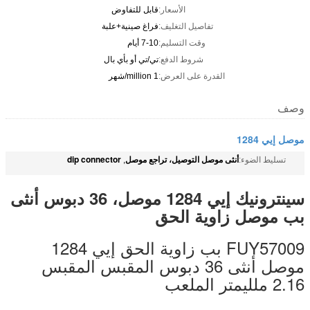
الأسعار:
قابل للتفاوض
تفاصيل التغليف:
فراغ صينية+علبة
وقت التسليم:
7-10 أيام
شروط الدفع:
تي/تي أو بأي بال
القدرة على العرض:
1 million/شهر
وصف
موصل إيي 1284
أنثى موصل التوصيل، تراجع موصل
dip connector
تسليط الضوء:
,
سينترونيك إيي 1284 موصل، 36 دبوس أنثى
بب موصل زاوية الحق
FUY57009 بب زاوية الحق إيي 1284
موصل أنثى 36 دبوس المقبس المقبس
2.16 ملليمتر الملعب