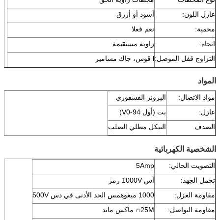
عازل اللون:
أسود أو أزرق
محمية:
نعم فعلا
اتجاه:
زاوية مستقيمة
التزاوج قفل الموصل:
l قوس، جاك مسامير
المواد
مواد الاتصال:
البرونز الفسفوري
عازل:
بت (أول 94-V0)
الصدف
النيكل مطلي الصلب
الشخصية الكهربائية
التصويت الحالي:
5Amp
تحمل الجهد:
أس 1000V رمز
مقاومة العزل:
1000 ميغوهمس الحد الأدنى في دس 500V
مقاومة التواصل:
25M∩ ماكس ماتد