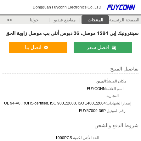
Dongguan Fuyconn Electronics Co,.LTD
الصفحة الرئيسية
المنتجات
مقاطع فيديو
حولنا
>>
سينترونيك إيي 1284 موصل، 36 دبوس أنثى بب موصل زاوية الحق
افضل سعر
اتصل بنا
تفاصيل المنتج
مكان المنشأ:
الصين
اسم العلامة
FUYCONN
التجارية:
إصدار الشهادات:
UL 94-V0, ROHS-certified, ISO 9001:2008, ISO 14001:2004
رقم الموديل:
FUY57009-36P
شروط الدفع والشحن
الحد الأدنى لكمية:
1000PCS