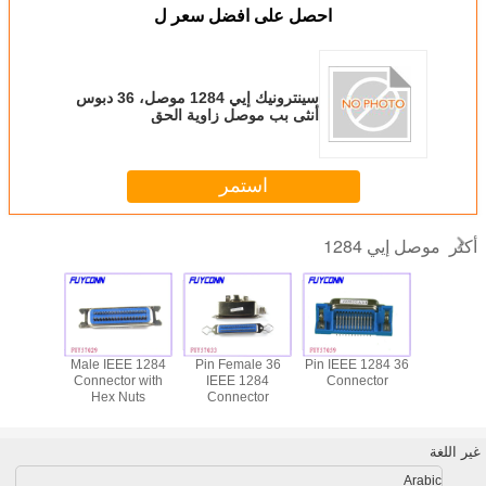
احصل على افضل سعر ل
سينترونيك إيي 1284 موصل، 36 دبوس
أنثى بب موصل زاوية الحق
استمر
موصل إيي 1284
أكثر
 نوع إيي
36 Pin IEEE 1284
36 Pin Female
Male IEEE 1284
1284 موصل، 36
Connector
IEEE 1284
Connector with
جبل أنثى
ينترونيك
Connector
Hex Nuts
موصل، بكف
قيم زاوية
شهادة
نكتورسفور
ابعة
غير اللغة
Arabic