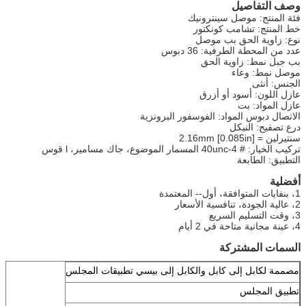
وصف التفاصيل
فئة المنتج: موصل سينترونيك
خط المنتج: تشامب كونكتور
نوع: زاوية الحق بب موصل
عدد من المحطة الطرفية: 36 دبوس
بب جبل نمط: زاوية الحق
موصل نمط: وعاء
الجنس: أنثى
عازل اللون: أسود أو أزرق
عازل المواد: بت
الاتصال دبوس المواد: الفوسفور البرونزية
درع تصفيح: النيكل
سنتيرلين = 2.16mm [0.085in]
تركيب الخيار: # 4-40unc المسمار الموضوع، جاك مسامير، l قوس
التطبيق: الطابعة
أفضلية
1، بنفايات المتوافقة، أول-- المعتمدة
2، عالية الجودة، تنافسية الأسعار
3، وقت التسليم السريع
4، عينة مجانية متاحة في 2 أيام
السمات المشتركة
مصممة لكابل إلى كابل والكابل إلى بيسي تطبيقات المجلس
تطبيق المجلس