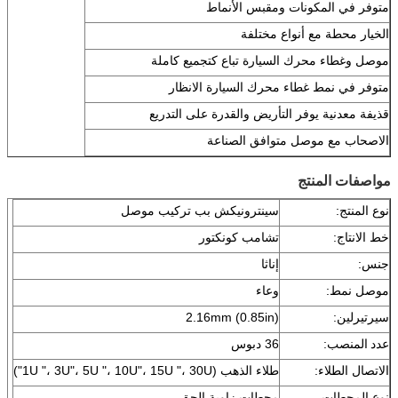
متوفر في المكونات ومقبس الأنماط
الخيار محطة مع أنواع مختلفة
موصل وغطاء محرك السيارة تباع كتجميع كاملة
متوفر في نمط غطاء محرك السيارة الانظار
قذيفة معدنية يوفر التأريض والقدرة على التدريع
الاصحاب مع موصل متوافق الصناعة
مواصفات المنتج
نوع المنتج:
سينترونيكش بب تركيب موصل
خط الانتاج:
تشامب كونكتور
جنس:
إناثا
موصل نمط:
وعاء
سيرتيرلين:
2.16mm (0.85in)
عدد
المنصب:
36 دبوس
الاتصال الطلاء:
طلاء الذهب (1U "، 3U"، 5U "، 10U"، 15U "، 30U")
نوع المحطات
محطات زاوية الحق