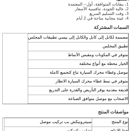
1، بنفايات المتوافقة، أول-- المعتمدة
2، عالية الجودة، تنافسية الأسعار
3، وقت التسليم السريع
4، عينة مجانية متاحة في 2 أيام
السمات المشتركة
مصممة لكابل إلى كابل والكابل إلى بيسي تطبيقات المجلس
تطبيق المجلس
متوفر في المكونات ومقبس الأنماط
الخيار محطة مع أنواع مختلفة
موصل وغطاء محرك السيارة تباع كتجميع كاملة
متوفر في نمط غطاء محرك السيارة الانظار
قذيفة معدنية يوفر التأريض والقدرة على التدريع
الاصحاب مع موصل متوافق الصناعة
مواصفات المنتج
نوع المنتج:
سينترونيكش بب تركيب موصل
خط الانتاج:
تشامب كونكتور