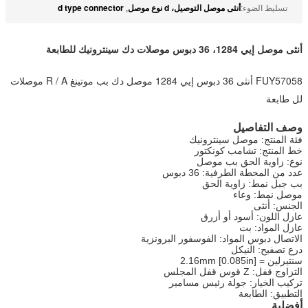
أنثى موصل التوصيل، d نوع موصل
d type connector
تسليط الضوء:
,
أنثى موصل إيي 1284، 36 دبوس موصلات دك سينترونيك للطابعة
FUY57058 أنثى 36 دبوس إيي 1284 موصل دك بب موتينغ R / A موصلات
لل طابعة
وصف التفاصيل
فئة المنتج: موصل سينترونيك
خط المنتج: تشامب كونكتور
نوع: زاوية الحق بب موصل
عدد من المحطة الطرفية: 36 دبوس
بب جبل نمط: زاوية الحق
موصل نمط: وعاء
الجنس: أنثى
عازل اللون: أسود أو أزرق
عازل المواد: بت
الاتصال دبوس المواد: الفوسفور البرونزية
درع تصفيح: النيكل
سنتيرلين = 2.16mm [0.085in]
التزاوج قفل: Z قوس قفل المجلس
تركيب الخيار: جولة رئيس مسامير
التطبيق: الطابعة
أفضلية