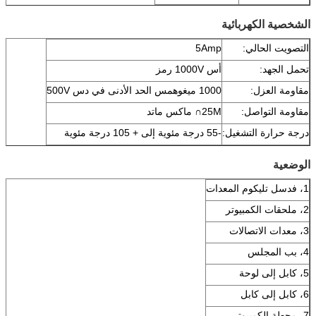
الشخصية الكهربائية
التصويت الحالي:
5Amp
تحمل الجهد:
أس 1000V رمز
مقاومة العزل:
1000 ميغوهمس الحد الأدنى في دس 500V
مقاومة التواصل:
25M∩ ماكس ماتد
درجة حرارة التشغيل:
-55 درجة مئوية إلى + 105 درجة مئوية
الوضعية
1، فدسل تليكوم المعدات
2، ملحقات الكمبيوتر
3، معدات الاتصالات
4، بب المجلس
5، كابل إلى لوحة
6، كابل إلى كابل
7، محطة الكمبيوتر