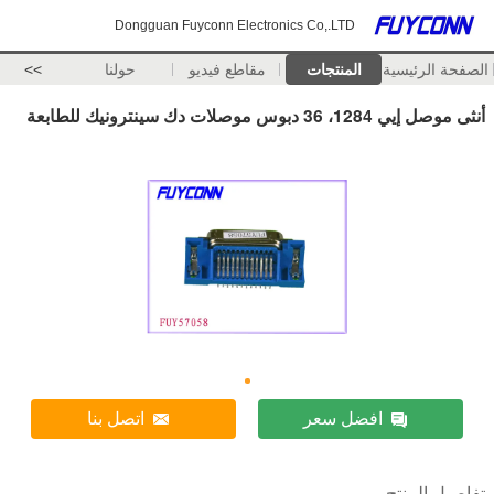
Dongguan Fuyconn Electronics Co,.LTD
الصفحة الرئيسية
المنتجات
مقاطع فيديو
حولنا
>>
أنثى موصل إيي 1284، 36 دبوس موصلات دك سينترونيك للطابعة
افضل سعر
اتصل بنا
تفاصيل المنتج