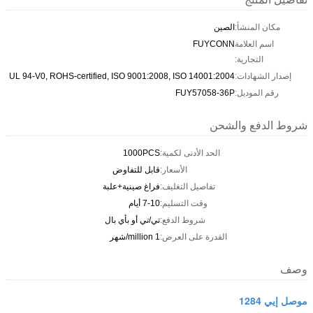
مكان المنشأ:
الصين
اسم العلامة
FUYCONN
التجارية:
إصدار الشهادات:
UL 94-V0, ROHS-certified, ISO 9001:2008, ISO 14001:2004
رقم الموديل:
FUY57058-36P
شروط الدفع والشحن
الحد الأدنى لكمية:
1000PCS
الأسعار:
قابل للتفاوض
تفاصيل التغليف:
فراغ صينية+علبة
وقت التسليم:
7-10 أيام
شروط الدفع:
تي/تي أو بأي بال
القدرة على العرض:
1 million/شهر
وصف
موصل إيي 1284