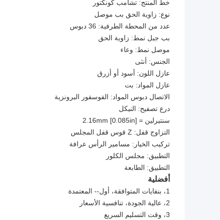
خط المنتج: تشامب كونكتور
نوع: زاوية الحق بب موصل
عدد من المحطة الطرفية: 36 دبوس
بب جبل نمط: زاوية الحق
موصل نمط: وعاء
الجنس: أنثى
عازل اللون: أسود أو أزرق
عازل المواد: بت
الاتصال دبوس المواد: الفوسفور البرونزية
درع تصفيح: النيكل
سنتيرلين = 2.16mm [0.085in]
التزاوج قفل: Z قوس قفل المجلس
تركيب الخيار: مسامير الرأس عرافة
التطبيق: مجلس الكلور
التطبيق: الطابعة
أفضلية
1، بنفايات المتوافقة، أول-- المعتمدة
2، عالية الجودة، تنافسية الأسعار
3، وقت التسليم السريع