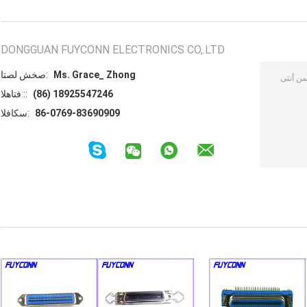
DONGGUAN FUYCONN ELECTRONICS CO,.LTD
Ms. Grace_ Zhong
اتصل شخص:
(86) 18925547246
الهاتف ::
86-0769-83690909
الفاكس: