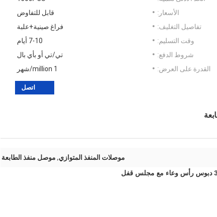
الأسعار:
قابل للتفاوض
تفاصيل التغليف:
فراغ صينية+علبة
وقت التسليم:
7-10 أيام
شروط الدفع:
تي/تي أو بأي بال
القدرة على العرض:
1 million/شهر
اتصل
موصلات المنفذ المتوازي
,
موصل منفذ الطابعة