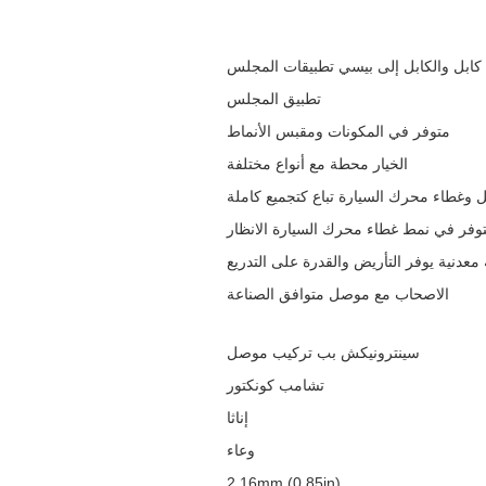
كابل والكابل إلى بيسي تطبيقات المجلس
تطبيق المجلس
متوفر في المكونات ومقبس الأنماط
الخيار محطة مع أنواع مختلفة
وغطاء محرك السيارة تباع كتجميع كاملة
وفر في نمط غطاء محرك السيارة الانظار
معدنية يوفر التأريض والقدرة على التدريع
الاصحاب مع موصل متوافق الصناعة
سينترونيكش بب تركيب موصل
تشامب كونكتور
إناثا
وعاء
2.16mm (0.85in)