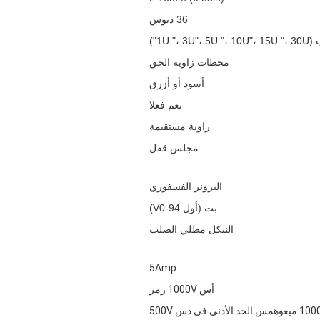
36 دبوس
1U "، 3")
محطات زاوية الحق
أسود أو أزرق
نعم فعلا
زاوية مستقيمة
مجلس قفل
البرونز الفسفوري
بت (أول 94-V0)
النيكل مطلي الصلب
5Amp
أس 1000V رمز
 ميغوهمس الحد الأدنى في دس 500V