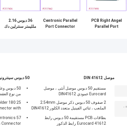
PCB Right Angel
Centronic Parallel
36 دبوس 2.16
Parallel Port
Port Connector
ملليمتر سنترلين دك
Connector
ذكر اللحيم سينترونيك
موصل، الموازي
موصلات الميناء
موصل DIN 41612
50 دبوس سينترونيكش موصل
مستقيم 50 دبوس موصل أنثى ، موصل
Eurocard عمودي DIN41612
من نوع العق
2 صفوف 50 دبوس ذكر موصل 2.54mm
older 180
الملعب ، ثنائي الفينيل متعدد الكلور DIN41612
nector with
موصل
iangle Plate
بطاقات PCB مستقيمة 50 دبوس رابط
entronics
Eurocard 41612 رابط الذكور
Connector نوع لحام مع مخرج كابل 90 درجة