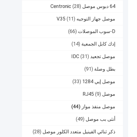
64 دبوس موصل Centronic
(28)
موصل جهاز التوجيه V.35
(11)
D-سوب الموصلات
(66)
إدك كابل الجمعية
(14)
موصل تجعيد IDC
(31)
بطل وصلة
(91)
موصل إيي 1284
(33)
موصل RJ45
(9)
موصل منفذ مواز
(44)
أنثى بب موصل
(49)
ذكر ثنائي الفينيل متعدد الكلور موصل
(28)