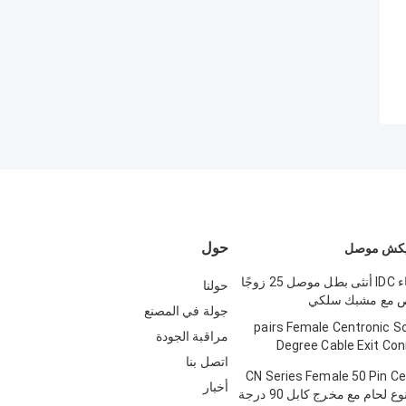
حول
50 دبوس وعاء IDC أنثى بطل موصل 25 زوجًا
حولنا
ص مع مشبك سلكي
جولة في المصنع
25 pairs Female Centronic S
مراقبة الجودة
Degree Cable Exit Con
اتصل بنا
Tr
57 CN Series Female 50 Pin C
أخبار