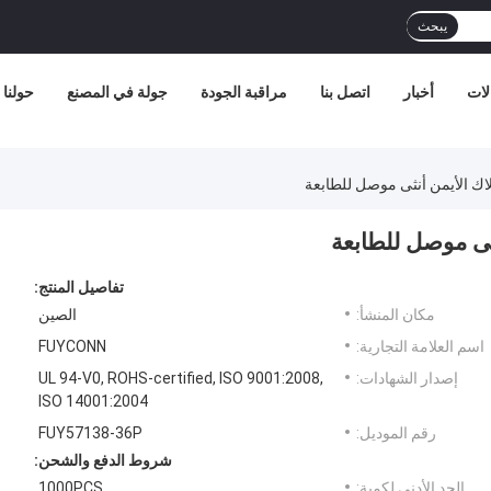
يبحث
لات
أخبار
اتصل بنا
مراقبة الجودة
جولة في المصنع
حولنا
تفاصيل المنتج:
مكان المنشأ:
الصين
اسم العلامة التجارية:
FUYCONN
إصدار الشهادات:
UL 94-V0, ROHS-certified, ISO 9001:2008,
ISO 14001:2004
رقم الموديل:
FUY57138-36P
شروط الدفع والشحن:
الحد الأدنى لكمية:
1000PCS