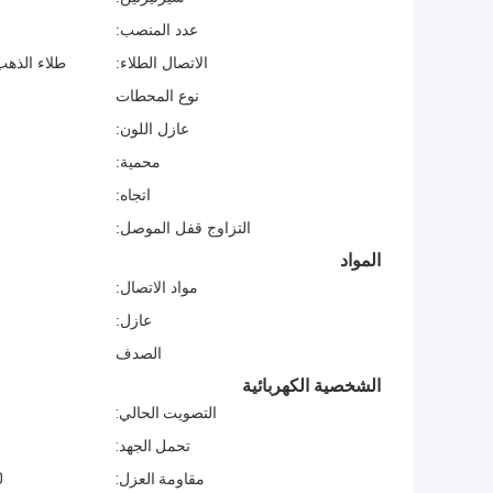
عدد المنصب:
الاتصال الطلاء:
طلاء الذهب (U"، 5U "، 10U"، 15U "، 30U
نوع المحطات
عازل اللون:
محمية:
اتجاه:
التزاوج قفل الموصل:
المواد
مواد الاتصال:
عازل:
الصدف
الشخصية الكهربائية
التصويت الحالي:
تحمل الجهد:
مقاومة العزل:
1000