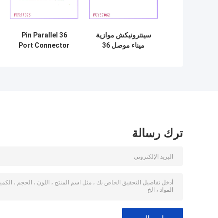
سينترونيكش موازية
36 Pin Parallel
ميناء موصل 36
Port Connector
دبوس بب تصاعد
مستقيم أنثى مقبس
مقبس لنقطية طابعة
مصفوفة
ترك رسالة