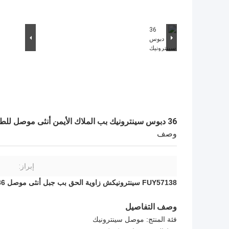
36 دبوس سينترونيك بب الملاك الأيمن أنثى موصل للطابعة
وصف
إبراز:
FUY57138 سينترونيكش زاوية الحق بب جبل أنثى موصل 36 دبوس رأس وعاء مع مجلس قفل
وصف التفاصيل
فئة المنتج: موصل سينترونيك