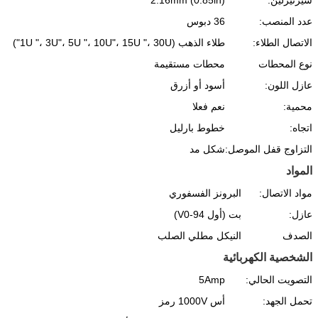
عدد المنصب:
36 دبوس
الاتصال الطلاء:
طلاء الذهب (1U "، 3U"، 5U "، 10U"، 15U "، 30U")
نوع المحطات
محطات مستقيمة
عازل اللون:
أسود أو أزرق
محمية:
نعم فعلا
اتجاه:
خطوط بارليل
التزاوج قفل الموصل:
شكل مد
المواد
مواد الاتصال:
البرونز الفسفوري
عازل:
بت (أول 94-V0)
الصدف
النيكل مطلي الصلب
الشخصية الكهربائية
التصويت الحالي:
5Amp
تحمل الجهد:
أس 1000V رمز