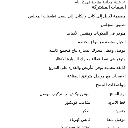
4، عينة مجانية متاحة في 2 أيام
السمات المشتركة
مصممة لكابل إلى كابل والكابل إلى بيسي تطبيقات المجلس
تطبيق المجلس
متوفر في المكونات ومقبس الأنماط
الخيار محطة مع أنواع مختلفة
موصل وغطاء محرك السيارة تباع كتجميع كاملة
متوفر في نمط غطاء محرك السيارة الانظار
قذيفة معدنية يوفر التأريض والقدرة على التدريع
الاصحاب مع موصل متوافق الصناعة
مواصفات المنتج
نوع المنتج:
سينترونيكش بب تركيب موصل
خط الانتاج:
تشامب كونكتور
جنس:
الذكر
موصل نمط:
قابس كهرباء
سيرتيرلين:
2.16mm (0.85in)