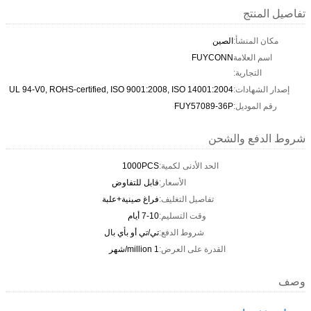
تفاصيل المنتج
مكان المنشأ:
الصين
اسم العلامة
FUYCONN
التجارية:
إصدار الشهادات:
UL 94-V0, ROHS-certified, ISO 9001:2008, ISO 14001:2004
رقم الموديل:
FUY57089-36P
شروط الدفع والشحن
الحد الأدنى لكمية:
1000PCS
الأسعار:
قابل للتفاوض
تفاصيل التغليف:
فراغ صينية+علبة
وقت التسليم:
7-10 أيام
شروط الدفع:
تي/تي أو بأي بال
القدرة على العرض:
1 million/شهر
وصف