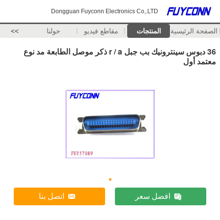
Dongguan Fuyconn Electronics Co,.LTD
الصفحة الرئيسية
المنتجات
مقاطع فيديو
حولنا
>>
36 دبوس سينترونيك بب جبل r / a ذكر موصل الطابعة مد نوع
معتمد أول
افضل سعر
اتصل بنا