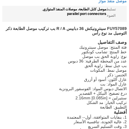
موصل منفذ مواز
موصل كابل الطابعة، موصلات المنفذ المتوازي
تسليط
,
parallel port connectors
الضوء:
FUY57089 سينترونيكش 36 دبابيس R / A بب تركيب موصل الطابعة ذكر
التوصيل مد نوع رأس
وصف التفاصيل
فئة المنتج: موصل سينترونيك
خط المنتج: تشامب كونكتور
نوع: زاوية الحق بب موصل
عدد من المحطة الطرفية: 36 دبوس
بب جبل نمط: زاوية الحق
موصل نمط: المكونات
الجنس: ذكر
عازل اللون: أسود أو أزرق
عازل المواد: بت
الاتصال دبوس المواد: الفوسفور البرونزية
درع تصفيح: النيكل + القصدير
سنتيرلين = 2.16mm [0.085in]
تركيب الخيار: مد الشكل
التطبيق: الطابعة
أفضلية
1، بنفايات المتوافقة، أول-- المعتمدة
2، عالية الجودة، تنافسية الأسعار
3، وقت التسليم السريع