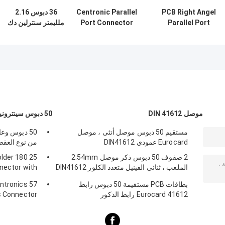
PCB Right Angel
Centronic Parallel
36 دبوس 2.16
Parallel Port
Port Connector
ملليمتر سنترلين دك
Connector
ذكر اللحيم سينترونيك
موصل، الموازي
موصلات الميناء
موصل DIN 41612
50 دبوس سينترونيكش موصل
مستقيم 50 دبوس موصل أنثى ، موصل
Eurocard عمودي DIN41612
من نوع العق
2 صفوف 50 دبوس ذكر موصل 2.54mm
older 180
الملعب ، ثنائي الفينيل متعدد الكلور DIN41612
nector with
موصل
iangle Plate
بطاقات PCB مستقيمة 50 دبوس رابط
entronics
Eurocard 41612 رابط الذكور
Connector نوع لحام مع مخرج كابل 90 درجة