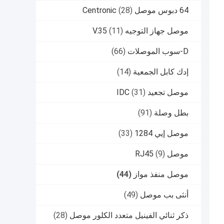
64 دبوس موصل Centronic
(28)
موصل جهاز التوجيه V.35
(11)
D-سوب الموصلات
(66)
إدك كابل الجمعية
(14)
موصل تجعيد IDC
(31)
بطل وصلة
(91)
موصل إيي 1284
(33)
موصل RJ45
(9)
موصل منفذ مواز
(44)
أنثى بب موصل
(49)
ذكر ثنائي الفينيل متعدد الكلور موصل
(28)