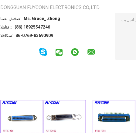
DONGGUAN FUYCONN ELECTRONICS CO,.LTD
Ms. Grace_ Zhong
اتصل شخص:
(86) 18925547246
الهاتف ::
86-0769-83690909
الفاكس: