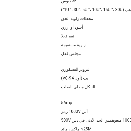
36 دبوس
1U "، 3U"، 5U "،")
محطات زاوية الحق
أسود أو أزرق
نعم فعلا
زاوية مستقيمة
مجلس قفل
البرونز الفسفوري
بت (أول 94-V0)
النيكل مطلي الصلب
5Amp
أس 1000V رمز
 ميغوهمس الحد الأدنى في دس 500V
25M∩ ماكس ماتد