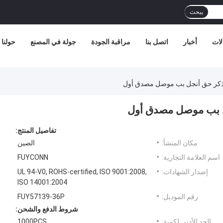
يبحث
لات
أخبار
اتصل بنا
مراقبة الجودة
جولة في المصنع
حولنا
تفاصيل المنتج:
مكان المنشأ:
الصين
اسم العلامة التجارية:
FUYCONN
إصدار الشهادات:
UL 94-V0, ROHS-certified, ISO 9001:2008,
ISO 14001:2004
رقم الموديل:
FUY57139-36P
شروط الدفع والشحن:
الحد الأدنى لكمية:
1000PCS