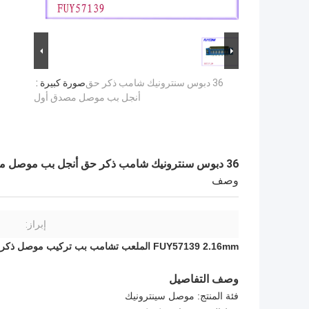
36 دبوس سنترونيك شامب ذكر حق
صورة كبيرة :
أنجل بب موصل مصدق أول
36 دبوس سنترونيك شامب ذكر حق أنجل بب موصل مصدق أول
وصف
إبراز:
FUY57139 2.16mm الملعب تشامب بب تركيب موصل ذكر نوع التوصيل 36 طريقة رأس الملاك الأيمن
وصف التفاصيل
فئة المنتج: موصل سينترونيك