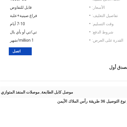
الأسعار:
قابل للتفاوض
تفاصيل التغليف:
فراغ صينية+علبة
وقت التسليم:
7-10 أيام
شروط الدفع:
تي/تي أو بأي بال
القدرة على العرض:
1 million/شهر
اتصل
موصل كابل الطابعة
,
موصلات المنفذ المتوازي