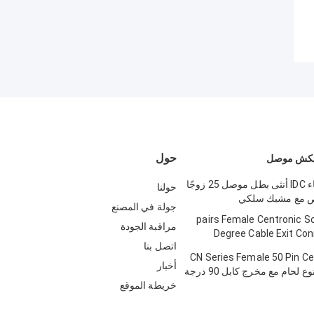
حول
50 دبوس وعاء IDC أنثى بطل موصل 25 زوجًا
حولنا
ص مع مشبك سلكي
جولة في المصنع
25 pairs Female Centronic S
مراقبة الجودة
Degree Cable Exit Con
اتصل بنا
Tr
57 CN Series Female 50 Pin C
أخبار
خريطة الموقع