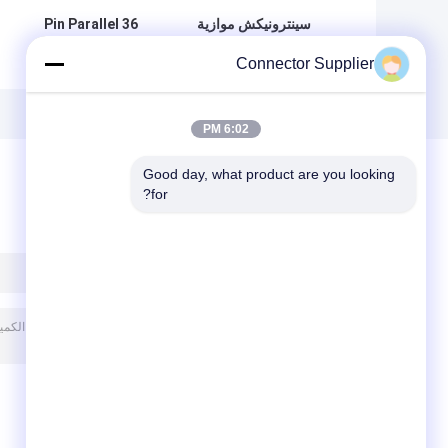
سينترونيكش موازية
36 Pin Parallel
ميناء موصل 36
Port Connector
Connector Supplier
دبوس بب تصاعد
مستقيم أنثى مقبس
مقبس لنقطية طابعة
مصفوفة
6:02 PM
Good day, what product are you looking 
for?
ترك رسالة