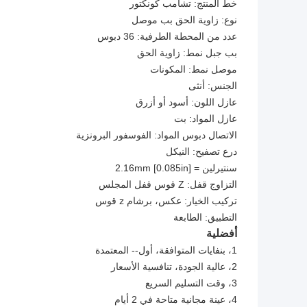
خط المنتج: تشامب كونكتور
نوع: زاوية الحق بب موصل
عدد من المحطة الطرفية: 36 دبوس
بب جبل نمط: زاوية الحق
موصل نمط: المكونات
الجنس: أنثى
عازل اللون: أسود أو أزرق
عازل المواد: بت
الاتصال دبوس المواد: الفوسفور البرونزية
درع تصفيح: النيكل
سنتيرلين = 2.16mm [0.085in]
التزاوج قفل: Z قوس قفل المجلس
تركيب الخيار: عكس، برشام z قوس
التطبيق: الطابعة
أفضلية
1، بنفايات المتوافقة، أول-- المعتمدة
2، عالية الجودة، تنافسية الأسعار
3، وقت التسليم السريع
4، عينة مجانية متاحة في 2 أيام