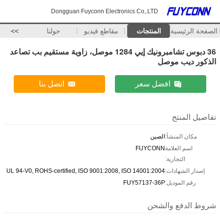
Dongguan Fuyconn Electronics Co,.LTD
الصفحة الرئيسية
المنتجات
مقاطع فيديو
حولنا
>>
36 دبوس تشامبرونيك إيي 1284 موصل، زاوية مستقيم بب تصاعد
الذكور ديب موصل
افضل سعر
اتصل بنا
تفاصيل المنتج
مكان المنشأ:
الصين
اسم العلامة
FUYCONN
التجارية:
إصدار الشهادات:
UL 94-V0, ROHS-certified, ISO 9001:2008, ISO 14001:2004
رقم الموديل:
FUY57137-36P
شروط الدفع والشحن