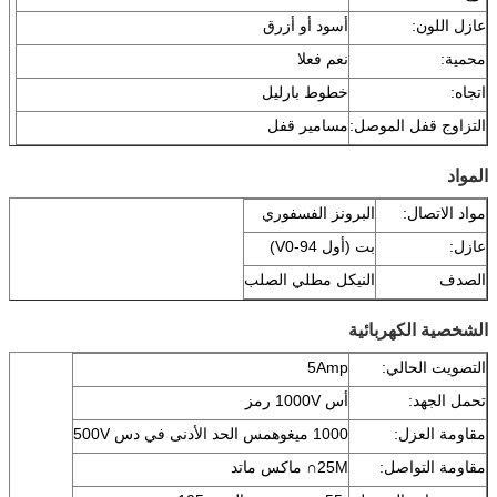
عازل اللون:
أسود أو أزرق
محمية:
نعم فعلا
اتجاه:
خطوط بارليل
التزاوج قفل الموصل:
مسامير قفل
المواد
مواد الاتصال:
البرونز الفسفوري
عازل:
بت (أول 94-V0)
الصدف
النيكل مطلي الصلب
الشخصية الكهربائية
التصويت الحالي:
5Amp
تحمل الجهد:
أس 1000V رمز
مقاومة العزل:
1000 ميغوهمس الحد الأدنى في دس 500V
مقاومة التواصل:
25M∩ ماكس ماتد