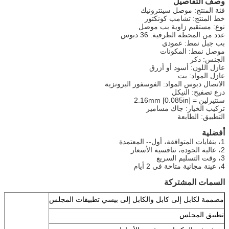
وصف التفاصيل
فئة المنتج: موصل سينترونيك
خط المنتج: تشامب كونكتور
نوع: مستقيم زاوية بب موصل
عدد من المحطة الطرفية: 36 دبوس
بب جبل نمط: عمودي
موصل نمط: المكونات
الجنس: ذكر
عازل اللون: أسود أو أزرق
عازل المواد: بت
الاتصال دبوس المواد: الفوسفور البرونزية
درع تصفيح: النيكل
سنتيرلين = 2.16mm [0.085in]
تركيب الخيار: جاك مسامير
التطبيق: الطابعة
أفضلية
1، بنفايات المتوافقة، أول-- المعتمدة
2، عالية الجودة، تنافسية الأسعار
3، وقت التسليم السريع
4، عينة مجانية متاحة في 2 أيام
السمات المشتركة
مصممة لكابل إلى كابل والكابل إلى بيسي تطبيقات المجلس
تطبيق المجلس