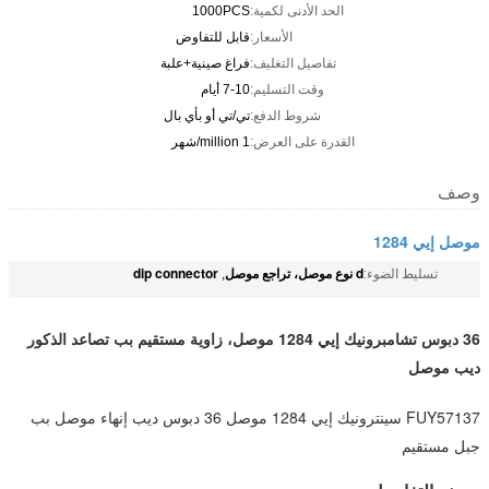
الحد الأدنى لكمية:
1000PCS
الأسعار:
قابل للتفاوض
تفاصيل التغليف:
فراغ صينية+علبة
وقت التسليم:
7-10 أيام
شروط الدفع:
تي/تي أو بأي بال
القدرة على العرض:
1 million/شهر
وصف
موصل إيي 1284
d نوع موصل، تراجع موصل
dip connector
تسليط الضوء:
,
36 دبوس تشامبرونيك إيي 1284 موصل، زاوية مستقيم بب تصاعد الذكور
ديب موصل
FUY57137 سينترونيك إيي 1284 موصل 36 دبوس ديب إنهاء موصل بب
جبل مستقيم