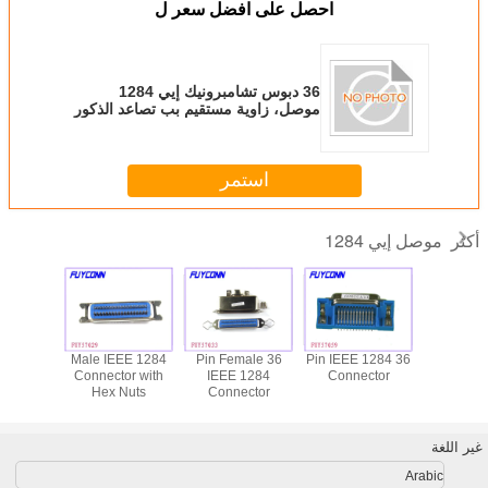
احصل على افضل سعر ل
36 دبوس تشامبرونيك إيي 1284
موصل، زاوية مستقيم بب تصاعد الذكور
ديب موصل
استمر
موصل إيي 1284
أكثر
 نوع إيي
36 Pin IEEE 1284
36 Pin Female
Male IEEE 1284
1284 موصل، 36
Connector
IEEE 1284
Connector with
جبل أنثى
ينترونيك
Connector
Hex Nuts
موصل، بكف
قيم زاوية
شهادة
نكتورسفور
ابعة
غير اللغة
Arabic