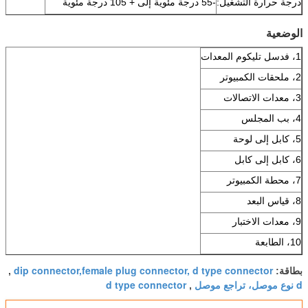
درجة حرارة التشغيل:
-55 درجة مئوية إلى + 105 درجة مئوية
الوضعية
1، فدسل تليكوم المعدات
2، ملحقات الكمبيوتر
3، معدات الاتصالات
4، بب المجلس
5، كابل إلى لوحة
6، كابل إلى كابل
7، محطة الكمبيوتر
8، قياس البعد
9، معدات الاختبار
10، الطابعة
dip connector,female plug connector, d type connector
بطاقة:
,
d نوع موصل، تراجع موصل
d type connector
,