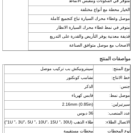
متوفر في المكونات ومقبس الأنماط
الخيار محطة مع أنواع مختلفة
موصل وغطاء محرك السيارة تباع كتجميع كاملة
متوفر في نمط غطاء محرك السيارة الانظار
قذيفة معدنية يوفر التأريض والقدرة على التدريع
الاصحاب مع موصل متوافق الصناعة
مواصفات المنتج
نوع المنتج:
سينترونيكش بب تركيب موصل
خط الانتاج:
تشامب كونكتور
جنس:
الذكر
موصل نمط:
قابس كهرباء
سيرتيرلين:
2.16mm (0.85in)
عدد المنصب:
36 دبوس
الاتصال الطلاء:
طلاء الذهب (1U "، 3U"، 5U "، 10U"، 15U "، 30U")
نوع المحطات
محطات مستقيمة