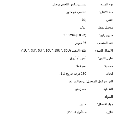
نوع المنتج:
سينترونيكش اللحيم موصل
خط الانتاج:
تشامب كونكتور
جنس:
إناثا
موصل نمط:
الذكر
سيرتيرلين:
2.16mm (0.85in)
عدد المنصب:
36 دبوس
الاتصال الطلاء:
طلاء الذهب (1U "، 3U"، 5U "، 10U"، 15U "، 30U")
عازل اللون:
أسود أو أزرق
محمية:
نعم فعلا
اتجاه:
180 درجة خروج كابل
التزاوج قفل الموصل:
الربيع المزالج
التغطية
معدن هود
المواد
مواد الاتصال:
نحاس
عازل:
بت (أول 94-V0)