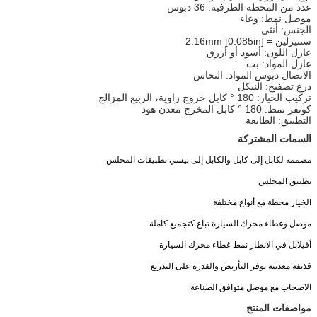
عدد من المحطة الطرفية: 36 دبوس
موصل نمط: وعاء
الجنس: أنثى
سنتيرلين = 2.16mm [0.085in]
عازل اللون: أسود أو أزرق
عازل المواد: بت
الاتصال دبوس المواد: النحاس
درع تصفيح: النيكل
تركيب الخيار: 180 ° كابل خروج زاوية، الربيع المزالج
كونفر نمط: 180 ° كابل المخرج معدن هود
التطبيق: الطابعة
السمات المشتركة
مصممة لكابل إلى كابل والكابل إلى بيسي تطبيقات المجلس
تطبيق المجلس
الخيار محطة مع أنواع مختلفة
موصل وغطاء محرك السيارة تباع كتجميع كاملة
أفيلابل في الانظار نمط غطاء محرك السيارة
قذيفة معدنية يوفر التأريض والقدرة على التدريع
الاصحاب مع موصل متوافق الصناعة
مواصفات المنتج