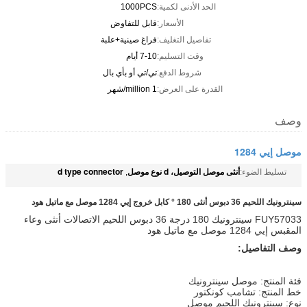
الحد الأدنى لكمية:
1000PCS
الأسعار:
قابل للتفاوض
تفاصيل التغليف:
فراغ صينية+علبة
وقت التسليم:
7-10 أيام
شروط الدفع:
تي/تي أو بأي بال
القدرة على العرض:
1 million/شهر
وصف
موصل إيي 1284
أنثى موصل التوصيل، d نوع موصل
d type connector
تسليط الضوء:
,
سينترونيك اللحيم 36 دبوس أنثى 180 ° كابل خروج إيي 1284 موصل مع ماتيل هود
FUY57033 سينترونيك 180 درجة 36 دبوس اللحيم الاتصالات أنثى وعاء
المقبس إيي 1284 موصل مع ماتيل هود
وصف التفاصيل:
فئة المنتج: موصل سينترونيك
خط المنتج: تشامب كونكتور
نوع: سينترونيك اللحيم موصل