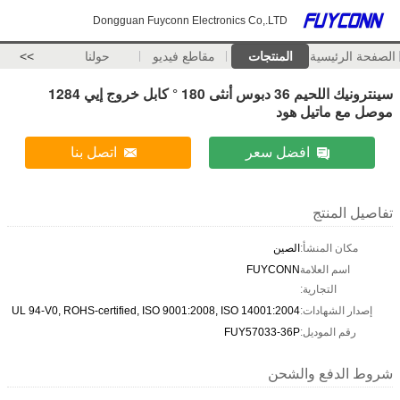
Dongguan Fuyconn Electronics Co,.LTD
الصفحة الرئيسية
المنتجات
مقاطع فيديو
حولنا
>>
سينترونيك اللحيم 36 دبوس أنثى 180 ° كابل خروج إيي 1284
موصل مع ماتيل هود
افضل سعر
اتصل بنا
تفاصيل المنتج
مكان المنشأ:
الصين
اسم العلامة
FUYCONN
التجارية:
إصدار الشهادات:
UL 94-V0, ROHS-certified, ISO 9001:2008, ISO 14001:2004
رقم الموديل:
FUY57033-36P
شروط الدفع والشحن