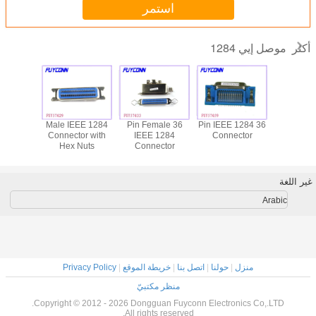
استمر
موصل إيي 1284
أكثر
 نوع إيي
36 Pin IEEE 1284
36 Pin Female
Male IEEE 1284
1284 موصل، 36
Connector
IEEE 1284
Connector with
جبل أنثى
ينترونيك
Connector
Hex Nuts
موصل، بكف
قيم زاوية
شهادة
نكتورسفور
ابعة
غير اللغة
Arabic
منزل
|
حولنا
|
اتصل بنا
|
خريطة الموقع
|
Privacy Policy
منظر مكتبيّ
Copyright © 2012 - 2026 Dongguan Fuyconn Electronics Co,.LTD.
All rights reserved.