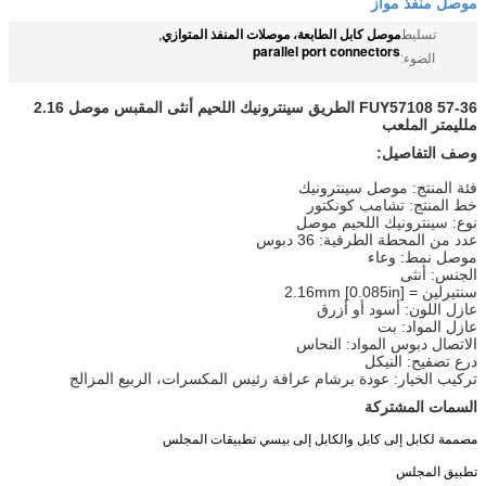
موصل منفذ مواز
موصل كابل الطابعة، موصلات المنفذ المتوازي
تسليط
,
parallel port connectors
الضوء:
FUY57108 57-36 الطريق سينترونيك اللحيم أنثى المقبس موصل 2.16
ملليمتر الملعب
وصف التفاصيل:
فئة المنتج: موصل سينترونيك
خط المنتج: تشامب كونكتور
نوع: سينترونيك اللحيم موصل
عدد من المحطة الطرفية: 36 دبوس
موصل نمط: وعاء
الجنس: أنثى
سنتيرلين = 2.16mm [0.085in]
عازل اللون: أسود أو أزرق
عازل المواد: بت
الاتصال دبوس المواد: النحاس
درع تصفيح: النيكل
تركيب الخيار: عودة برشام عرافة رئيس المكسرات، الربيع المزالج
السمات المشتركة
مصممة لكابل إلى كابل والكابل إلى بيسي تطبيقات المجلس
تطبيق المجلس