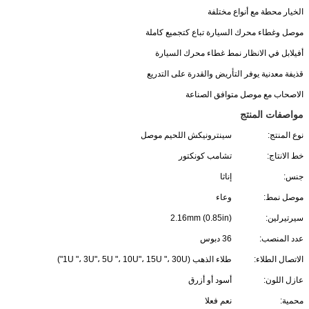
الخيار محطة مع أنواع مختلفة
موصل وغطاء محرك السيارة تباع كتجميع كاملة
أفيلابل في الانظار نمط غطاء محرك السيارة
قذيفة معدنية يوفر التأريض والقدرة على التدريع
الاصحاب مع موصل متوافق الصناعة
مواصفات المنتج
نوع المنتج:
سينترونيكش اللحيم موصل
خط الانتاج:
تشامب كونكتور
جنس:
إناثا
موصل نمط:
وعاء
سيرتيرلين:
2.16mm (0.85in)
عدد المنصب:
36 دبوس
الاتصال الطلاء:
طلاء الذهب (1U "، 3U"، 5U "، 10U"، 15U "، 30U")
عازل اللون:
أسود أو أزرق
محمية:
نعم فعلا