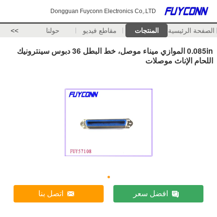
Dongguan Fuyconn Electronics Co,.LTD
الصفحة الرئيسية
المنتجات
مقاطع فيديو
حولنا
>>
0.085in الموازي ميناء موصل، خط البطل 36 دبوس سينترونيك
اللحام الإناث موصلات
افضل سعر
اتصل بنا