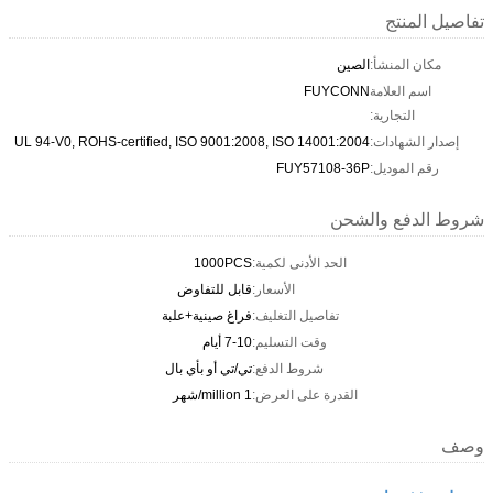
تفاصيل المنتج
مكان المنشأ:
الصين
اسم العلامة
FUYCONN
التجارية:
إصدار الشهادات:
UL 94-V0, ROHS-certified, ISO 9001:2008, ISO 14001:2004
رقم الموديل:
FUY57108-36P
شروط الدفع والشحن
الحد الأدنى لكمية:
1000PCS
الأسعار:
قابل للتفاوض
تفاصيل التغليف:
فراغ صينية+علبة
وقت التسليم:
7-10 أيام
شروط الدفع:
تي/تي أو بأي بال
القدرة على العرض:
1 million/شهر
وصف