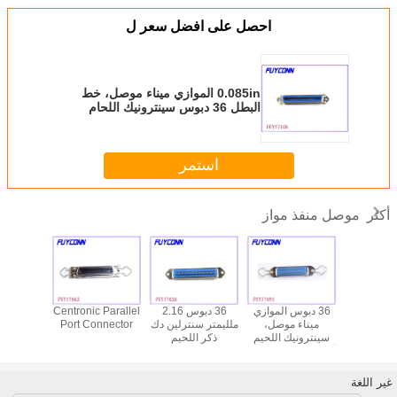
احصل على افضل سعر ل
0.085in الموازي ميناء موصل، خط
البطل 36 دبوس سينترونيك اللحام
الإناث موصلات
استمر
موصل منفذ مواز
أكثر
يكش موازية
36 دبوس الموازي
36 دبوس 2.16
Centronic Parallel
ht Angel
ميناء موصل 36
ميناء موصل،
ملليمتر سنترلين دك
Port Connector
el Port
ب تصاعد
سينترونيك اللحيم
ذكر اللحيم
ector
أنثى مقبس
أنثى موصل مع الربيع
سينترونيك موصل،
قطية طابعة
المزالج
الموازي موصلات
فوفة
الميناء
غير اللغة