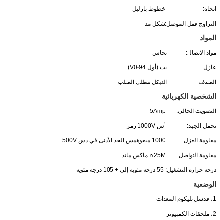
اتجاه:
خطوط بارليل
التزاوج قفل الموصل:
شكل مد
المواد
مواد الاتصال:
نحاس
عازل:
بت (أول 94-V0)
الصدف
النيكل مطلي الصلب
الشخصية الكهربائية
التصويت الحالي:
5Amp
تحمل الجهد:
أس 1000V رمز
مقاومة العزل:
1000 ميغوهمس الحد الأدنى في دس 500V
مقاومة التواصل:
25M∩ ماكس ماتد
درجة حرارة التشغيل:
-55 درجة مئوية إلى + 105 درجة مئوية
الوضعية
1، فدسل تليكوم المعدات
2، ملحقات الكمبيوتر