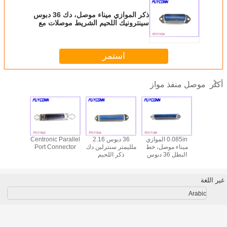
ذكر الموازي ميناء موصل، دك 36 دبوس
سينترونيك اللحيم الشريط موصلات مع
عرافة المكسرات
استمر
موصل منفذ مواز
أكثر
يكش موازية
0.085in الموازي
36 دبوس 2.16
Centronic Parallel
ht Angel
ميناء موصل 36
ميناء موصل، خط
ملليمتر سنترلين دك
Port Connector
el Port
ب تصاعد
البطل 36 دبوس
ذكر اللحيم
ector
أنثى مقبس
سينترونيك اللحام
سينترونيك موصل،
قطية طابعة
الإناث موصلات
الموازي موصلات
فوفة
الميناء
غير اللغة
Arabic