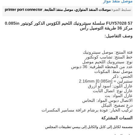
موصل منفذ مواز
موصلات المنفذ المتوازي، موصل منفذ الطابعة
printer port connector
تسليط الضوء:
,
FUY57028 57 سلسلة سينترونيك اللحيم الكؤوس الذكور كونيتور 0.085in
مركز 36 طريقة التوصيل رأس
وصف التفاصيل:
فئة المنتج: موصل سينترونيك
خط المنتج: تشامب كونكتور
نوع: سينترونيك اللحيم موصل
عدد من المحطة الطرفية: 36 دبوس
موصل نمط: المكونات
الجنس: ذكر
سنتيرلين = 2.16mm [0.085in]
عازل اللون: أسود أو أزرق
عازل نوع: اتصال الثابت
عازل المواد: بت
الاتصال دبوس المواد: النحاس
درع تصفيح: النيكل
تركيب الخيار: عودة برشام عرافة مسامير المكسرات
السمات المشتركة
مصممة لكابل إلى كابل والكابل إلى بيسي تطبيقات المجلس