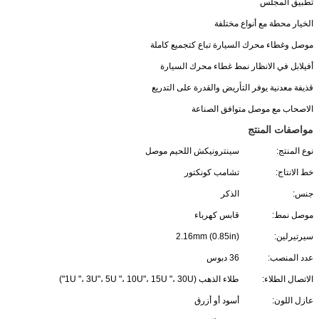
تطبيق المجلس
الخيار محطة مع أنواع مختلفة
موصل وغطاء محرك السيارة تباع كتجميع كاملة
أفيلابل في الانظار نمط غطاء محرك السيارة
قذيفة معدنية يوفر التأريض والقدرة على التدريع
الاصحاب مع موصل متوافق الصناعة
مواصفات المنتج
نوع المنتج:
سينترونيكش اللحيم موصل
خط الانتاج:
تشامب كونكتور
جنس:
الذكر
موصل نمط:
قابس كهرباء
سيرتيرلين:
2.16mm (0.85in)
عدد المنصب:
36 دبوس
الاتصال الطلاء:
طلاء الذهب (1U "، 3U"، 5U "، 10U"، 15U "، 30U")
عازل اللون:
أسود أو أزرق