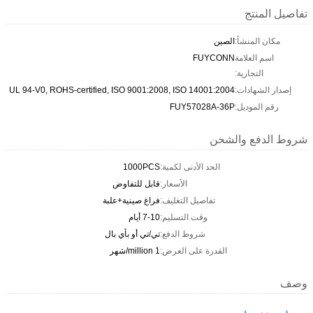
تفاصيل المنتج
مكان المنشأ:
الصين
اسم العلامة
FUYCONN
التجارية:
إصدار الشهادات:
UL 94-V0, ROHS-certified, ISO 9001:2008, ISO 14001:2004
رقم الموديل:
FUY57028A-36P
شروط الدفع والشحن
الحد الأدنى لكمية:
1000PCS
الأسعار:
قابل للتفاوض
تفاصيل التغليف:
فراغ صينية+علبة
وقت التسليم:
7-10 أيام
شروط الدفع:
تي/تي أو بأي بال
القدرة على العرض:
1 million/شهر
وصف