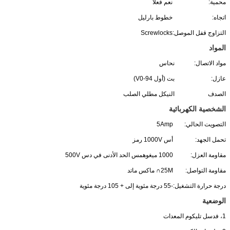
محمية:
نعم فعلا
اتجاه:
خطوط بارليل
التزاوج قفل الموصل:
Screwlocks
المواد
مواد الاتصال:
نحاس
عازل:
بت (أول 94-V0)
الصدف
النيكل مطلي الصلب
الشخصية الكهربائية
التصويت الحالي:
5Amp
تحمل الجهد:
أس 1000V رمز
مقاومة العزل:
1000 ميغوهمس الحد الأدنى في دس 500V
مقاومة التواصل:
25M∩ ماكس ماتد
درجة حرارة التشغيل:
-55 درجة مئوية إلى + 105 درجة مئوية
الوضعية
1، فدسل تليكوم المعدات