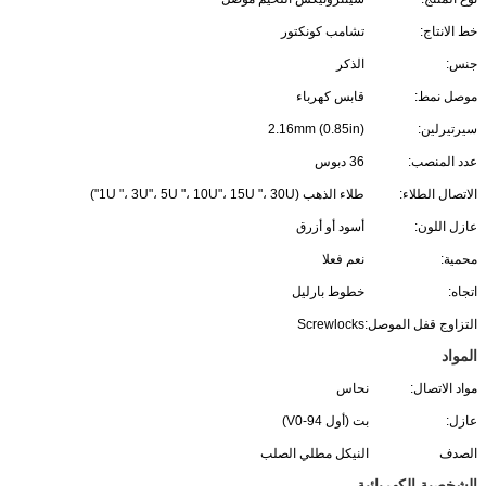
خط الانتاج:
تشامب كونكتور
جنس:
الذكر
موصل نمط:
قابس كهرباء
سيرتيرلين:
2.16mm (0.85in)
عدد المنصب:
36 دبوس
الاتصال الطلاء:
طلاء الذهب (1U "، 3U"، 5U "، 10U"، 15U "، 30U")
عازل اللون:
أسود أو أزرق
محمية:
نعم فعلا
اتجاه:
خطوط بارليل
التزاوج قفل الموصل:
Screwlocks
المواد
مواد الاتصال:
نحاس
عازل:
بت (أول 94-V0)
الصدف
النيكل مطلي الصلب
الشخصية الكهربائية