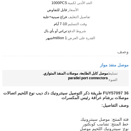
الحد الأدنى لكمية:
1000PCS
الأسعار:
قابل للتفاوض
تفاصيل التغليف:
فراغ صينية+علبة
وقت التسليم:
7-10 أيام
شروط الدفع:
تي/تي أو بأي بال
القدرة على العرض:
1 million/شهر
وصف
موصل منفذ مواز
موصل كابل الطابعة، موصلات المنفذ المتوازي
تسليط
,
parallel port connectors
الضوء:
36 طريقة ذكر التوصيل سينترونيك
FUY57097
دك
ديب نوع اللحيم اتصالات
موصلات برشام عرافة رئيس المكسرات
وصف التفاصيل:
فئة المنتج: موصل سينترونيك
خط المنتج: تشامب كونكتور
نوع: سينترونيك اللحيم موصل