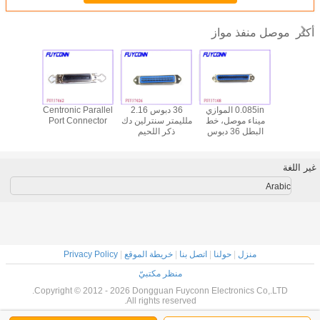
موصل منفذ مواز
أكثر
يكش موازية
0.085in الموازي
36 دبوس 2.16
Centronic Parallel
ht Angel
ميناء موصل 36
ميناء موصل، خط
ملليمتر سنترلين دك
Port Connector
el Port
ب تصاعد
البطل 36 دبوس
ذكر اللحيم
ector
أنثى مقبس
سينترونيك اللحام
سينترونيك موصل،
قطية طابعة
الإناث موصلات
الموازي موصلات
فوفة
الميناء
غير اللغة
Arabic
منزل
|
حولنا
|
اتصل بنا
|
خريطة الموقع
|
Privacy Policy
منظر مكتبيّ
Copyright © 2012 - 2026 Dongguan Fuyconn Electronics Co,.LTD.
All rights reserved.