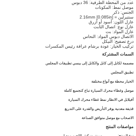
عدد من المحطة الطرفية: 36 دبوس
موصل نمط: المكونات
الجنس: ذكر
سنتيرلين = 2.16mm [0.085in]
عازل اللون: أسود أو أزرق
عازل نوع: اتصال الثابت
عازل المواد: بت
الاتصال دبوس المواد: النحاس
درع تصفيح: النيكل
تركيب الخيار: عودة برشام عرافة رئيس المكسرات
السمات المشتركة
مصممة لكابل إلى كابل والكابل إلى بيسي تطبيقات المجلس
تطبيق المجلس
الخيار محطة مع أنواع مختلفة
موصل وغطاء محرك السيارة تباع كتجميع كاملة
أفيلابل في الانظار نمط غطاء محرك السيارة
قذيفة معدنية يوفر التأريض والقدرة على التدريع
الاصحاب مع موصل متوافق الصناعة
مواصفات المنتج
نوع المنتج:
سينترونيكش اللحيم موصل