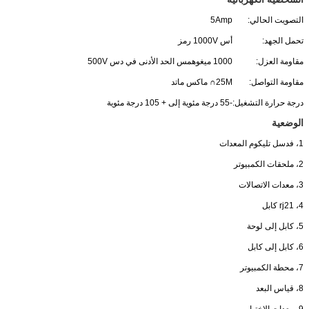
التصويت الحالي:
5Amp
تحمل الجهد:
أس 1000V رمز
مقاومة العزل:
1000 ميغوهمس الحد الأدنى في دس 500V
مقاومة التواصل:
25M∩ ماكس ماتد
درجة حرارة التشغيل:
-55 درجة مئوية إلى + 105 درجة مئوية
الوضعية
1، فدسل تليكوم المعدات
2، ملحقات الكمبيوتر
3، معدات الاتصالات
4، rj21 كابل
5، كابل إلى لوحة
6، كابل إلى كابل
7، محطة الكمبيوتر
8، قياس البعد
9، معدات الاختبار