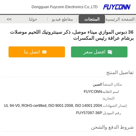
Dongguan Fuyconn Electronics Co,.LTD
الصفحة الرئيسية
المنتجات
مقاطع فيديو
حولنا
>>
36 دبوس الموازي ميناء موصل، ذكر سينترونيك اللحيم موصلات
برشام عرافة رئيس المكسرات
افضل سعر
اتصل بنا
تفاصيل المنتج
مكان المنشأ:
الصين
اسم العلامة
FUYCONN
التجارية:
إصدار الشهادات:
UL 94-V0, ROHS-certified, ISO 9001:2008, ISO 14001:2004
رقم الموديل:
FUY57097-36P
شروط الدفع والشحن