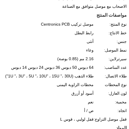
الاصحاب مع موصل متوافق مع الصناعة
مواصفات المنتج
نوع المنتج:
موصل تركيب Centronics PCB
خط الانتاج:
رابط البطل
جنس:
أنثى
نمط الموصل:
وعاء
سيرترلاين:
2.16 مم (0.85 بوصة)
عدد المناصب:
64 دبوس 50 دبوس 36 دبوس 24 دبوس 14 دبوس
طلاء الاتصال:
طلاء الذهب (1U "، 3U" ، 5U "، 10U" ، 15U "، 30U")
نوع المحطات
محطات الزاوية اليمنى
لون العازل:
أسود أو أزرق
محمية:
نعم
اتجاه:
ص / أ
قفل موصل التزاوج:
قفل لولبي ، قوس L
المواد