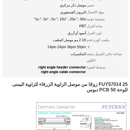
جنس:
موصل ذكر مركزي
مواد الاتصال:
البرونز الفسفوري
صفيحة ذهبية:
1u "، 3u" ، 5u "، 10u" ، 20u "، 30u"
مادة العزل:
PBT
لون العزل:
أسود أو أزرق
ملعب كورة قدم:
2.16 مم موصل الملعب
لا.:
14pin 24pin 36pin 50pin
تصاعد ثنائي الفينيل متعدد
المكسرات
الكلور:
right angle header connector
تسليط الضوء:
,
right angle cable connector
FUY57014 25 زوجًا من موصل الزاوية الزرقاء للزاوية اليمنى
للوحة PCB 50 دبوس