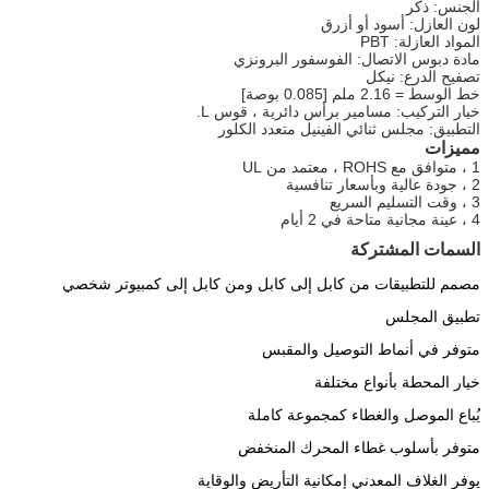
الجنس: ذكر
لون العازل: أسود أو أزرق
المواد العازلة: PBT
مادة دبوس الاتصال: الفوسفور البرونزي
تصفيح الدرع: نيكل
خط الوسط = 2.16 ملم [0.085 بوصة]
خيار التركيب: مسامير برأس دائرية ، قوس L.
التطبيق: مجلس ثنائي الفينيل متعدد الكلور
مميزات
1 ، متوافق مع ROHS ، معتمد من UL
2 ، جودة عالية وبأسعار تنافسية
3 ، وقت التسليم السريع
4 ، عينة مجانية متاحة في 2 أيام
السمات المشتركة
مصمم للتطبيقات من كابل إلى كابل ومن كابل إلى كمبيوتر شخصي
تطبيق المجلس
متوفر في أنماط التوصيل والمقبس
خيار المحطة بأنواع مختلفة
يُباع الموصل والغطاء كمجموعة كاملة
متوفر بأسلوب غطاء المحرك المنخفض
يوفر الغلاف المعدني إمكانية التأريض والوقاية