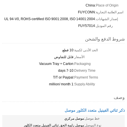
China
Place of Origin:
اسم العلامة التجارية:
FUYCONN
إصدار الشهادات:
UL 94-V0, ROHS-certified ISO 9001:2008, ISO 14001:2004
رقم الموديل:
FUY57014
شروط الدفع والشحن
الحد الأدنى لكمية:
10 قطع
الأسعار:
قابل للتفاوض
Vacuum Tray + Carton
Packaging:
7-10 days
Delivery Time:
T/T or Paypal
Payment Terms:
1 million/ month
Supply Ability:
وصف
ذكر ثنائي الفينيل متعدد الكلور موصل
خط موصل:
موصل مركزي
نوع الموصل:
موصل زاوية الحق ثنائي الفينيل متعدد الكلور