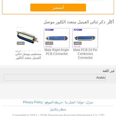
استمر
ذكر ثنائي الفينيل متعدد الكلور موصل
أكثر
57 CN Serie
Male PCB 24 Pin
Male Right Angle
50 36 24 14 طريق
ries
Pin ذكر PCB
Centronics
PCB Connector
مستقيم موصل ثنائي
ronic 50
م موصل
Connector
الفينيل متعدد الكلور
Pin 
14pin 24pin 36pin
، ذكر Centronic
CB
50pin مع
موصل MD شل
4pin 14pin
كسرات
غير اللغة
Arabic
منزل
|
حولنا
|
اتصل بنا
|
خريطة الموقع
|
Privacy Policy
منظر مكتبيّ
Copyright © 2012 - 2026 Dongguan Fuyconn Electronics Co,.LTD.