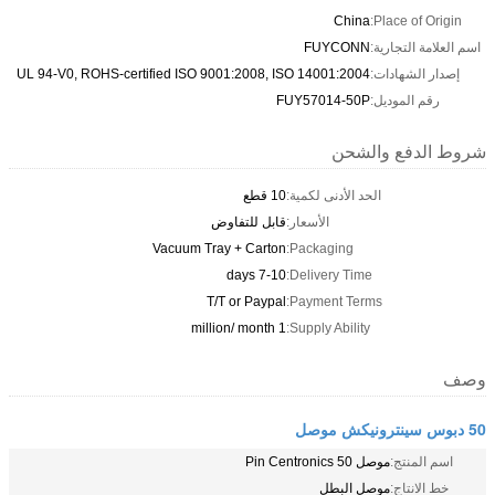
China
Place of Origin:
اسم العلامة التجارية:
FUYCONN
إصدار الشهادات:
UL 94-V0, ROHS-certified ISO 9001:2008, ISO 14001:2004
رقم الموديل:
FUY57014-50P
شروط الدفع والشحن
الحد الأدنى لكمية:
10 قطع
الأسعار:
قابل للتفاوض
Vacuum Tray + Carton
Packaging:
7-10 days
Delivery Time:
T/T or Paypal
Payment Terms:
1 million/ month
Supply Ability:
وصف
50 دبوس سينترونيكش موصل
اسم المنتج:
موصل Pin Centronics 50
خط الانتاج:
موصل البطل