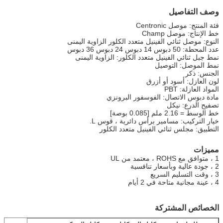
وصف التفاصيل
فئة المنتج: موصل Centronic
خط الإنتاج: موصل Champ
النوع: موصل ثنائي الفينيل متعدد الكلور الزاوية اليمنى
عدد المحطة: 50 دبوس 14 دبوس 24 دبوس 36 دبوس
نمط جبل ثنائي الفينيل متعدد الكلور: الزاوية اليمنى
نمط الموصل: التوصيل
الجنس: ذكر
لون العازل: أسود أو أزرق
المواد العازلة: PBT
مادة دبوس الاتصال: الفوسفور البرونزي
تصفيح الدرع: نيكل
خط الوسط = 2.16 ملم [0.085 بوصة]
خيار التركيب: مسامير برأس دائرية ، قوس L.
التطبيق: مجلس ثنائي الفينيل متعدد الكلور
مميزات
1 ، متوافق مع ROHS ، معتمد من UL
2 ، جودة عالية وبأسعار تنافسية
3 ، وقت التسليم السريع
4 ، عينة مجانية متاحة في 2 أيام
الخصائص المشتركة