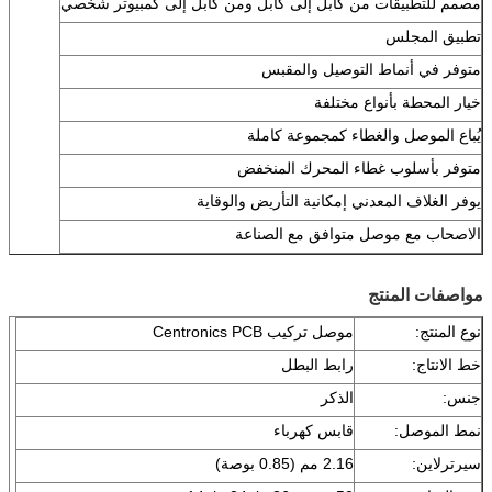
مصمم للتطبيقات من كابل إلى كابل ومن كابل إلى كمبيوتر شخصي
تطبيق المجلس
متوفر في أنماط التوصيل والمقبس
خيار المحطة بأنواع مختلفة
يُباع الموصل والغطاء كمجموعة كاملة
متوفر بأسلوب غطاء المحرك المنخفض
يوفر الغلاف المعدني إمكانية التأريض والوقاية
الاصحاب مع موصل متوافق مع الصناعة
مواصفات المنتج
نوع المنتج:
موصل تركيب Centronics PCB
خط الانتاج:
رابط البطل
جنس:
الذكر
نمط الموصل:
قابس كهرباء
سيرترلاين:
2.16 مم (0.85 بوصة)