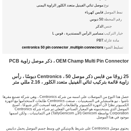
نوع:
موصل ثنائي الفينيل متعدد الكلور الزاوية اليمنى
نمط الموصل:
قابس كهرباء
رقم المحطة:
50 دبوس
جنس:
الذكر
خيار التركيب:
مسامير الرأس المستديرة ، قوس L
مادة عازلة:
PBT
centronics 50 pin connector
multipin connectors
تسليط الضوء:
,
OEM Champ Multi Pin Connector ، ذكر موصل زاوية PCB
25 زوجًا من قابس ذكر موصل Centronics ، 50 دبوسًا ، رأس
زاوية قائمة بتركيب ثنائي الفينيل متعدد الكلور ، 2.16 مللي متر
حصل هذا النوع من الموصلات على اسمه من شركة Centronics ، وهي شركة تصنيع مقرها
ناشوا ، نيو هامبشاير.في السبعينيات ، صنعت Centronics طابعات لاستخدامها مع أجهزة
الكمبيوتر.نظرًا لأن أجهزة الكمبيوتر والطابعات المرفقة أصبحت أكثر شيوعًا ، أصبح
الموصل الذي يستخدمونه هو المعيار الصناعي الفعلي.تم شراء شركة Centronics
Corporation بواسطة Genicom (الآن TallyGenicom) في الثمانينيات ، ولكن اسمها
موجود في هذا الموصل.
يحتوي موصل Centronics على شريط بلاستيكي في وسط جسم الموصل يحمل دبابيس