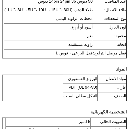
عدد المناصب:
50 دبوس 14pin 24pin 36 دبوس
طلاء الاتصال:
طلاء الذهب (1U "، 3U" ، 5U "، 10U" ، 15U "، 30U")
نوع المحطات
محطات الزاوية اليمنى
لون العازل:
أسود أو أزرق
محمية:
نعم
اتجاه:
زاوية مستقيمة
قفل موصل التزاوج:
قفل البراغي ، قوس L
المواد
مواد الاتصال:
البرونز الفسفوري
عازل:
PBT (UL 94-V0)
الصدف
النيكل مطلي الصلب
الشخصية الكهربائية
التصويت الحالي:
5 امبير