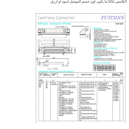
التلامس.غالبًا ما يكون لون جسم الموصل أسود أو أزرق.