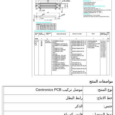
مواصفات المنتج
نوع المنتج:
موصل تركيب Centronics PCB
خط الانتاج:
رابط البطل
جنس:
الذكر
نمط الموصل:
قابس كهرباء