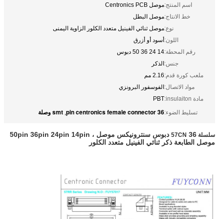
اسم المنتج:
موصل Centronics PCB
خط الانتاج:
موصل البطل
نوع:
موصل ثنائي الفينيل متعدد الكلور الزاوية اليمنى
اللون:
أسود أو أزرق
رقم المحطة:
14 24 36 50 دبوس
جنس:
الذكر
ملعب كورة قدم:
2.16 مم
مواد الاتصال:
الفوسفور البرونزي
مادة insulaiton:
PBT
36 pin centronics female connector
smt وصلة
تسليط الضوء:
,
36 دبوس سنترونيكس موصل ، 50pin 36pin 24pin 14pin
سلسلة 57CN
موصل الطابعة ذكر ثنائي الفينيل متعدد الكلور