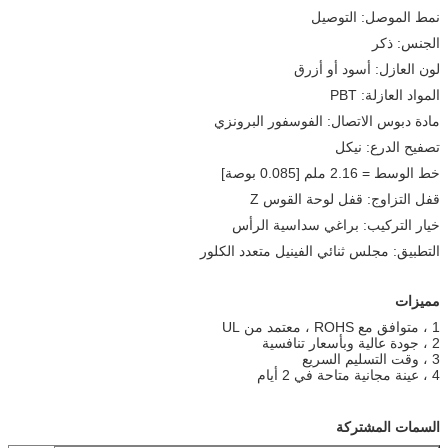
نمط الموصل: التوصيل
الجنس: ذكر
لون العازل: أسود أو أزرق
المواد العازلة: PBT
مادة دبوس الاتصال: الفوسفور البرونزي
تصفيح الدرع: نيكل
خط الوسط = 2.16 ملم [0.085 بوصة]
قفل التزاوج: قفل لوحة القوس Z
خيار التركيب: براغي سداسية الرأس
التطبيق: مجلس ثنائي الفينيل متعدد الكلور
مميزات
1 ، متوافق مع ROHS ، معتمد من UL
2 ، جودة عالية وبأسعار تنافسية
3 ، وقت التسليم السريع
4 ، عينة مجانية متاحة في 2 أيام
السمات المشتركة