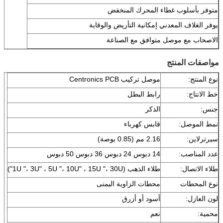
متوفر بأسلوب غطاء المحرك المنخفض
يوفر الغلاف المعدني إمكانية التأريض والوقاية
الاصحاب مع موصل متوافق مع الصناعة
مواصفات المنتج
نوع المنتج:
موصل تركيب Centronics PCB
خط الانتاج:
رابط البطل
جنس:
الذكر
نمط الموصل:
قابس كهرباء
سيرترلاين:
2.16 مم (0.85 بوصة)
عدد المناصب:
14 دبوس 24 دبوس 36 دبوس 50 دبوس
طلاء الاتصال:
طلاء الذهب (1U "، 3U" ، 5U "، 10U" ، 15U "، 30U")
نوع المحطات
محطات الزاوية اليمنى
لون العازل:
أسود أو أزرق
محمية:
نعم