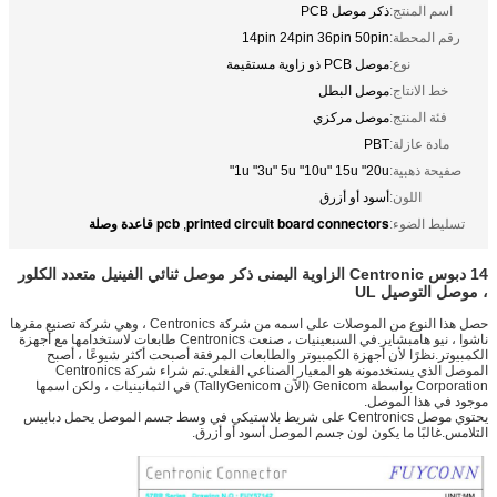
اسم المنتج:
ذكر موصل PCB
رقم المحطة:
14pin 24pin 36pin 50pin
نوع:
موصل PCB ذو زاوية مستقيمة
خط الانتاج:
موصل البطل
فئة المنتج:
موصل مركزي
مادة عازلة:
PBT
صفيحة ذهبية:
1u "3u" 5u "10u" 15u "20u"
اللون:
أسود أو أزرق
printed circuit board connectors
pcb قاعدة وصلة
تسليط الضوء:
,
14 دبوس Centronic الزاوية اليمنى ذكر موصل ثنائي الفينيل متعدد الكلور
، موصل التوصيل UL
حصل هذا النوع من الموصلات على اسمه من شركة Centronics ، وهي شركة تصنيع مقرها
ناشوا ، نيو هامبشاير.في السبعينيات ، صنعت Centronics طابعات لاستخدامها مع أجهزة
الكمبيوتر.نظرًا لأن أجهزة الكمبيوتر والطابعات المرفقة أصبحت أكثر شيوعًا ، أصبح
الموصل الذي يستخدمونه هو المعيار الصناعي الفعلي.تم شراء شركة Centronics
Corporation بواسطة Genicom (الآن TallyGenicom) في الثمانينيات ، ولكن اسمها
موجود في هذا الموصل.
يحتوي موصل Centronics على شريط بلاستيكي في وسط جسم الموصل يحمل دبابيس
التلامس.غالبًا ما يكون لون جسم الموصل أسود أو أزرق.