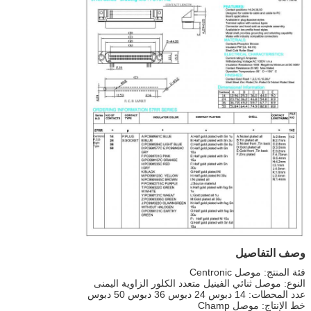
وصف التفاصيل
فئة المنتج: موصل Centronic
النوع: موصل ثنائي الفينيل متعدد الكلور الزاوية اليمنى
عدد المحطات: 14 دبوس 24 دبوس 36 دبوس 50 دبوس
خط الإنتاج: موصل Champ