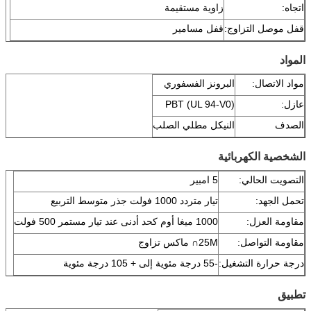
اتجاه:
زاوية مستقيمة
قفل موصل التزاوج:
قفل مسامير
المواد
مواد الاتصال:
البرونز الفسفوري
عازل:
PBT (UL 94-V0)
الصدف
النيكل مطلي الصلب
الشخصية الكهربائية
التصويت الحالي:
5 امبير
تحمل الجهد:
تيار متردد 1000 فولت جذر متوسط ​​التربيع
مقاومة العزل:
1000 ميغا أوم كحد أدنى عند تيار مستمر 500 فولت
مقاومة التواصل:
25M∩ ماكس تزاوج
درجة حرارة التشغيل:
-55 درجة مئوية إلى + 105 درجة مئوية
تطبيق