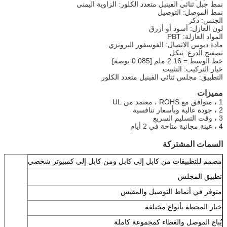
نمط جبل ثنائي الفينيل متعدد الكلور: الزاوية اليمنى
نمط الموصل: التوصيل
الجنس: ذكر
لون العازل: أسود أو أزرق
المواد العازلة: PBT
مادة دبوس الاتصال: الفوسفور البرونزي
تصفيح الدرع: نيكل
خط الوسط = 2.16 ملم [0.085 بوصة]
خيار التركيب: التثبيت
التطبيق: مجلس ثنائي الفينيل متعدد الكلور
مميزات
1 ، متوافق مع ROHS ، معتمد من UL
2 ، جودة عالية وبأسعار تنافسية
3 ، وقت التسليم السريع
4 ، عينة مجانية متاحة في 2 أيام
السمات المشتركة
مصمم للتطبيقات من كابل إلى كابل ومن كابل إلى كمبيوتر شخصي
تطبيق المجلس
متوفر في أنماط التوصيل والمقبس
خيار المحطة بأنواع مختلفة
يُباع الموصل والغطاء كمجموعة كاملة