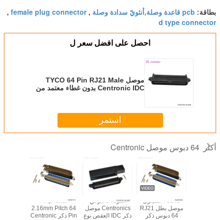
pcb قاعدة وصلة,أنثويّ سدادة وصلة
female plug connector
بطاقة:
,
,
d type connector
احصل على افضل سعر ل
موصل TYCO 64 Pin RJ21 Male
Centronic IDC بدون غطاء معتمد من
UL
استمر
64 دبوس موصل Centronic
أكثر
32 زوجًا 64 دبوسًا
70640 أمفينول
أسود 64 دبوس
Amphenol
IDC
وصل Centronics
موصل بطل RJ21
Centronics موصل
2.16mm Pitch 64
entronic
صل العقص
64 دبوس ذكر
ذكر IDC العقص نوع
Pin ذكر Centronic
onnector