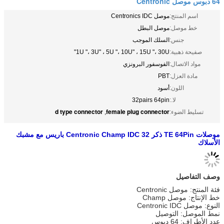
64 دبوس موصل Centronic
اسم المنتج:
موصل Centronics IDC
خط موصل:
موصل البطل
جنس:
السلك الموجب
صفيحة ذهبية:
1U "، 3U" ، 5U "، 10U" ، 15U "، 30U"
مواد الاتصال:
الفوسفور البرونزي
مادة العزل:
PBT
اللون:
أسود
لا.:
32pairs 64pin
d type connector
female plug connector
تسليط الضوء:
,
موصلات TE 64Pin ذكر Centronic Champ IDC 32 باريس مع مشبك
الأسلاك
وصف التفاصيل
فئة المنتج: موصل Centronic
خط الإنتاج: موصل Champ
النوع: موصل Centronic IDC
نمط الموصل: التوصيل
عدد الأطراف: 64 دبوس