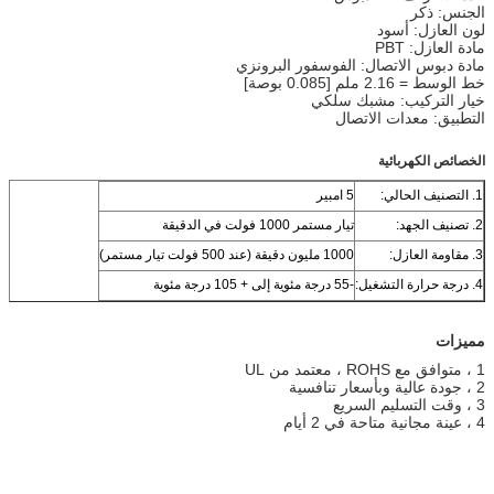
الجنس: ذكر
لون العازل: أسود
مادة العازل: PBT
مادة دبوس الاتصال: الفوسفور البرونزي
خط الوسط = 2.16 ملم [0.085 بوصة]
خيار التركيب: مشبك سلكي
التطبيق: معدات الاتصال
الخصائص الكهربائية
1. التصنيف الحالي:
5 امبير
2. تصنيف الجهد:
تيار مستمر 1000 فولت في الدقيقة
3. مقاومة العازل:
1000 مليون دقيقة (عند 500 فولت تيار مستمر)
4. درجة حرارة التشغيل:
-55 درجة مئوية إلى + 105 درجة مئوية
مميزات
1 ، متوافق مع ROHS ، معتمد من UL
2 ، جودة عالية وبأسعار تنافسية
3 ، وقت التسليم السريع
4 ، عينة مجانية متاحة في 2 أيام