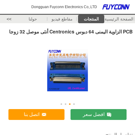
Dongguan Fuyconn Electronics Co,.LTD
الصفحة الرئيسية
المنتجات
مقاطع فيديو
حولنا
>>
PCB الزاوية اليمنى 64 دبوس Centronics أنثى موصل 32 زوجا
افضل سعر
اتصل بنا
تفاصيل المنتج