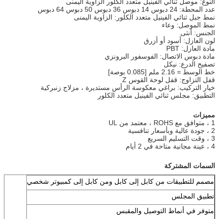
النوع: موصل ثنائي الفينيل متعدد الكلور الزاوية اليمنى
عدد المحطة: 24 دبوس 14 دبوس 36 دبوس 50 دبوس 64 دبوس
نمط جبل ثنائي الفينيل متعدد الكلور: الزاوية اليمنى
نمط الموصل: وعاء
الجنس: أنثى
لون العازل: أسود أو أزرق
مادة العازل: PBT
مادة دبوس الاتصال: الفوسفور البرونزي
تصفيح الدرع: نيكل
خط الوسط = 2.16 ملم [0.085 بوصة]
قفل التزاوج: قفل لوحة القوس Z
خيار التركيب: براغي معكوسة الرأس مستديرة ، مزلاج زنبركية
التطبيق: مجلس ثنائي الفينيل متعدد الكلور
مميزات
1 ، متوافق مع ROHS ، معتمد من UL
2 ، جودة عالية وبأسعار تنافسية
3 ، وقت التسليم السريع
4 ، عينة مجانية متاحة في 2 أيام
السمات المشتركة
مصمم للتطبيقات من كابل إلى كابل ومن كابل إلى كمبيوتر شخصي
تطبيق المجلس
متوفر في أنماط التوصيل والمقبس