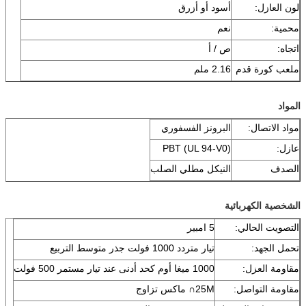
لون العازل:
أسود أو أزرق
محمية:
نعم
اتجاه:
ص / أ
ملعب كورة قدم
2.16 ملم
المواد
مواد الاتصال:
البرونز الفسفوري
عازل:
PBT (UL 94-V0)
الصدف
النيكل مطلي الصلب
الشخصية الكهربائية
التصويت الحالي:
5 امبير
تحمل الجهد:
تيار متردد 1000 فولت جذر متوسط ​​التربيع
مقاومة العزل:
1000 ميغا أوم كحد أدنى عند تيار مستمر 500 فولت
مقاومة التواصل:
25M∩ ماكس تزاوج