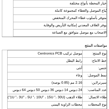
خيار المحطة بأنواع مختلفة
يُباع الموصل والغطاء كمجموعة كاملة
متوفر بأسلوب غطاء المحرك المنخفض
يوفر الغلاف المعدني إمكانية التأريض والوقاية
الاصحاب مع موصل متوافق مع الصناعة
مواصفات المنتج
نوع المنتج:
موصل تركيب Centronics PCB
خط الانتاج:
رابط البطل
جنس:
أنثى
نمط الموصل:
وعاء
سيرترلاين:
2.16 مم (0.85 بوصة)
عدد المناصب:
24 دبوس 14 دبوس 36 دبوس 50 دبوس 64 دبوس
طلاء الاتصال:
طلاء الذهب (1U "، 3U" ، 5U "، 10U" ، 15U "، 30U")
نوع المحطات
محطات الزاوية اليمنى