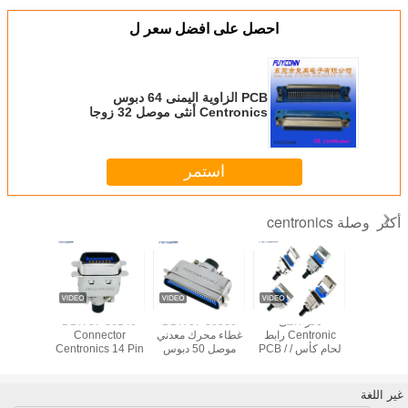
احصل على افضل سعر ل
PCB الزاوية اليمنى 64 دبوس
Centronics أنثى موصل 32 زوجا
استمر
وصلة centronics
أكثر
DDK 57-
ذكر / أنثى
DDK 57-30500
DDK 57-30140
ل ذكر
Centronic رابط
غطاء محرك معدني
Connector
36 دبوس
Centroni
لحام كأس / PCB /
موصل 50 دبوس
Centronics 14 Pin
 موصل
IDC نوع 2.16mm
توصيل كابل لحام
DDK موصل
مع غطاء
 مع غطاء
الملعب
ذكر موصل
شريطي ذكر مع
دني
Centronics DDK
غطاء معدني
غير اللغة