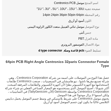
اسم المنتج:
موصل Centronics PCB
صفيحة ذهبية:
1U "، 3U" ، 5U "، 10U" ، 15U "، 30U"
رقم المحطة:
14pin 24pin 36pin 50pin 64pin
اللون:
أسود أو أزرق
نوع الموصل:
موصل ثنائي الفينيل متعدد الكلور الزاوية اليمنى
جنس:
أنثى
مادة العزل:
PBT
مواد الاتصال:
الفوسفور البرونزي
pcb قاعدة وصلة
d type connector
تسليط الضوء:
,
64pin PCB Right Angle Centronics 32paris Connector Female
Type
حصل هذا النوع من الموصلات على اسمه من شركة Centronics Corporation ، وهي
شركة تصنيع مقرها ناشوا ، نيو هامبشاير.في السبعينيات ، صنعت Centronics طابعات
لاستخدامها مع أجهزة الكمبيوتر.نظرًا لأن أجهزة الكمبيوتر والطابعات المرفقة أصبحت
أكثر شيوعًا ، أصبح الموصل الذي يستخدمونه هو المعيار الصناعي الفعلي.تم شراء شركة
Centronics Corporation بواسطة Genicom (الآن TallyGenicom) في الثمانينيات ،
ولكن اسمها لا يزال موجودًا في هذا الموصل.
يحتوي موصل Centronics على شريط بلاستيكي في وسط جسم الموصل يحمل دبابيس
التلامس.غالبًا ما يكون لون جسم الموصل أسود أو أزرق.