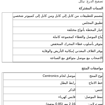
تصفيح الدرع: نيكل
السمات المشتركة
مصمم للتطبيقات من كابل إلى كابل ومن كابل إلى كمبيوتر شخصي
تطبيق المجلس
خيار المحطة بأنواع مختلفة
يُباع الموصل والغطاء كمجموعة كاملة
متوفر بأسلوب غطاء المحرك المنخفض
يوفر الغلاف المعدني إمكانية التأريض والوقاية
الاصحاب مع موصل متوافق مع الصناعة
مواصفات المنتج
نوع المنتج:
موصل لحام Centronics
خط الانتاج:
رابط البطل
جنس:
الذكر
نمط الموصل:
قابس كهرباء
سيرترلاين:
2.16 مم (0.85 بوصة)