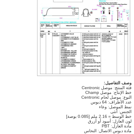
وصف التفاصيل:
فئة المنتج: موصل Centronic
خط الإنتاج: موصل Champ
النوع: موصل لحام Centronic
عدد الأطراف: 64 دبوس
نمط الموصل: وعاء
الجنس: أنثى
خط الوسط = 2.16 ملم [0.085 بوصة]
لون العازل: أسود أو أزرق
مادة العازل: PBT
مادة دبوس الاتصال: النحاس