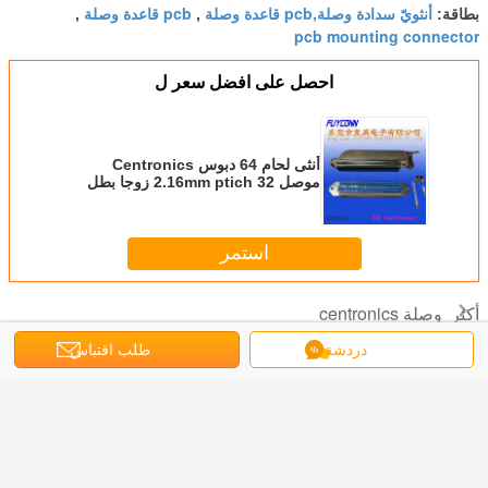
أنثويّ سدادة وصلة,pcb قاعدة وصلة
pcb قاعدة وصلة
بطاقة:
,
,
pcb mounting connector
احصل على افضل سعر ل
أنثى لحام 64 دبوس Centronics
موصل 2.16mm ptich 32 زوجا بطل
موصل مع غطاء محرك السيارة
استمر
وصلة centronics
أكثر
دردشة
طلب اقتباس
DDK 57-
ذكر / أنثى
DDK 57-30500
DDK 57-30140
ل ذكر
Centronic رابط
غطاء محرك معدني
Connector
36 دبوس
Centroni
لحام كأس / PCB /
موصل 50 دبوس
Centronics 14 Pin
 موصل
IDC نوع 2.16mm
توصيل كابل لحام
DDK موصل
مع غطاء