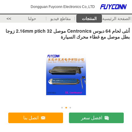
Dongguan Fuyconn Electronics Co,.LTD
الصفحة الرئيسية
المنتجات
مقاطع فيديو
حولنا
>>
أنثى لحام 64 دبوس Centronics موصل 2.16mm ptich 32 زوجا
بطل موصل مع غطاء محرك السيارة
افضل سعر
اتصل بنا