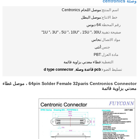
وصلة centronics
اسم المنتج:
موصل اللحام Centronics
خط الانتاج:
موصل البطل
رقم المحطة:
64 دبوس
صفيحة ذهبية:
1U "، 3U" ، 5U "، 10U" ، 15U "، 30U"
مواد الاتصال:
نحاس
جنس:
أنثى
مادة العزل:
PBT
التغطية:
غطاء معدني بزاوية قائمة
pcb قاعدة وصلة
d type connector
تسليط الضوء:
,
64pin Solder Female 32paris Centronics Connector ، موصل غطاء
معدني بزاوية قائمة