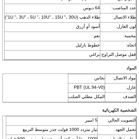
عدد المناصب:
64 دبوس
طلاء الاتصال:
طلاء الذهب (1U "، 3U" ، 5U "، 10U" ، 15U "، 30U")
لون العازل:
أسود أو أزرق
محمية:
نعم
اتجاه:
خطوط بارليل
قفل موصل التزاوج:
براغي
المواد
مواد الاتصال:
نحاس
عازل:
PBT (UL 94-V0)
الصدف
النيكل مطلي الصلب
الشخصية الكهربائية
التصويت الحالي:
5 امبير
تحمل الجهد:
تيار متردد 1000 فولت جذر متوسط ​​التربيع
مقاومة العزل:
1000 ميغا أوم كحد أدنى عند تيار مستمر 500 فولت