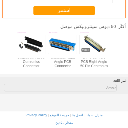
استمر
50 دبوس سينترونيكش موصل
أكثر
90 Degree 50 Pin
Centronic Right
DIP Type Male
57 CN Ser
Female 
PCB Right Angle
Angle PCB
Centronics
ذ
Connector
Connector
50 Pin Centronics
Centro
Connector نوع
Connector With
2.16mm الملعب
Female 25 pair
 مخرج كابل
Board Locks
ذكر 50 دبوس
Champ IDC
شكل معد
ة
موصلات معتمد من
Header
MD شل
غير اللغة
UL
Arabic
منزل
|
حولنا
|
اتصل بنا
|
خريطة الموقع
|
Privacy Policy
منظر مكتبيّ