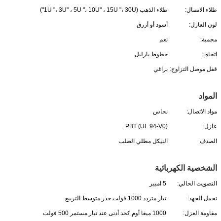
طلاء الاتصال:
طلاء الذهب (1U "، 3U" ، 5U "، 10U" ، 15U "، 30U")
لون العازل:
أسود أو أزرق
محمية:
نعم
اتجاه:
خطوط بارليل
قفل موصل التزاوج:
براغي
المواد
مواد الاتصال:
نحاس
عازل:
PBT (UL 94-V0)
الصدف
النيكل مطلي الصلب
الشخصية الكهربائية
التصويت الحالي:
5 امبير
تحمل الجهد:
تيار متردد 1000 فولت جذر متوسط ​​التربيع
مقاومة العزل:
1000 ميغا أوم كحد أدنى عند تيار مستمر 500 فولت