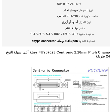
لا.:
14 24 36 50pin
نوع الموصل:
موصل لحام
ملعب كورة قدم:
2.16mm الملعب
لون العزل:
أسود أو أزرق
جنس:
وعاء الأنثى
صفيحة ذهبية:
1U "، 3U" ، 5U "، 10U" ، 15U "، 30U"
pcb قاعدة وصلة
d type connector
تسليط الضوء:
,
FUY57023 Centronic 2.16mm Pitch Champ وصلة أنثى سهلة النوع
24 طريقة