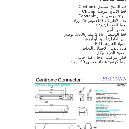
فئة المنتج: موصل Centronic
خط الإنتاج: موصل Champ
النوع: موصل لحام Centronic
عدد الأطراف: 50 دبوس 25 زوجًا
نمط الموصل: وعاء
الجنس: أنثى
خط الوسط = 2.16 ملم [0.085 بوصة]
لون العازل: أسود أو أزرق
المواد العازلة: PBT
مادة دبوس الاتصال: النحاس
تصفيح الدرع: نيكل
خيار التركيب: إدخال كبل جانبي
نمط كونفر: غطاء معدني 90 درجة