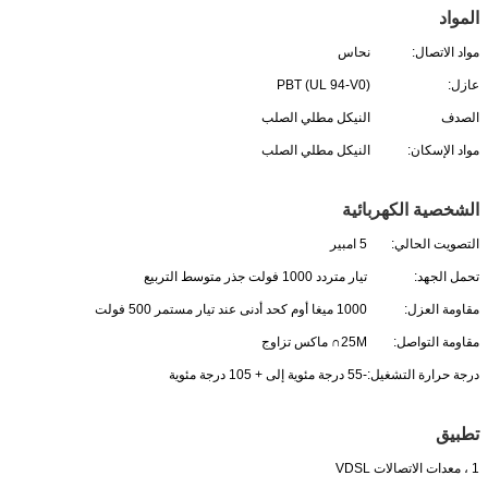
المواد
مواد الاتصال:
نحاس
عازل:
PBT (UL 94-V0)
الصدف
النيكل مطلي الصلب
مواد الإسكان:
النيكل مطلي الصلب
الشخصية الكهربائية
التصويت الحالي:
5 امبير
تحمل الجهد:
تيار متردد 1000 فولت جذر متوسط ​​التربيع
مقاومة العزل:
1000 ميغا أوم كحد أدنى عند تيار مستمر 500 فولت
مقاومة التواصل:
25M∩ ماكس تزاوج
درجة حرارة التشغيل:
-55 درجة مئوية إلى + 105 درجة مئوية
تطبيق
1 ، معدات الاتصالات VDSL