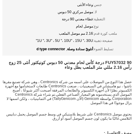
جنس:
وعاء الأنثى
لا.:
موصل مركزي 50 دبوس
التغطية:
غطاء معدني 90 درجة
نوع:
موصل لحام
ملعب كورة قدم:
2.16 مم موصل الملعب
صفيحة ذهبية:
1U "، 3U" ، 5U "، 10U" ، 15U "، 30U"
أنثويّ سدادة وصلة
d type connector
تسليط الضوء:
,
FUY57032 90 درجة كأس لحام معدني 50 دبوس كونيكتور أنثى 25 زوج
رأس 2.16 مللي متر الملعب بطل وعاء
حصل هذا النوع من الموصلات على اسمه من شركة Centronics ، وهي شركة تصنيع مقرها
ناشوا ، نيو هامبشاير.في السبعينيات ، صنعت Centronics طابعات لاستخدامها مع أجهزة
الكمبيوتر.نظرًا لأن أجهزة الكمبيوتر والطابعات المرفقة أصبحت أكثر شيوعًا ، أصبح
الموصل الذي يستخدمونه هو المعيار الصناعي الفعلي.تم شراء شركة Centronics
Corporation بواسطة Genicom (الآن TallyGenicom) في الثمانينيات ، ولكن اسمها لا
يزال موجودًا في هذا الموصل.
يحتوي موصل Centronics على شريط بلاستيكي في وسط جسم الموصل يحمل دبابيس
التلامس.غالبًا ما يكون لون جسم الموصل أسود أو أزرق.
وصف التفاصيل: