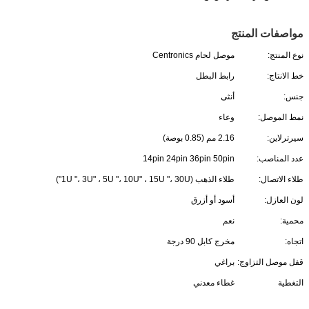
مواصفات المنتج
نوع المنتج:
موصل لحام Centronics
خط الانتاج:
رابط البطل
جنس:
أنثى
نمط الموصل:
وعاء
سيرترلاين:
2.16 مم (0.85 بوصة)
عدد المناصب:
14pin 24pin 36pin 50pin
طلاء الاتصال:
طلاء الذهب (1U "، 3U" ، 5U "، 10U" ، 15U "، 30U")
لون العازل:
أسود أو أزرق
محمية:
نعم
اتجاه:
مخرج كابل 90 درجة
قفل موصل التزاوج:
براغي
التغطية
غطاء معدني