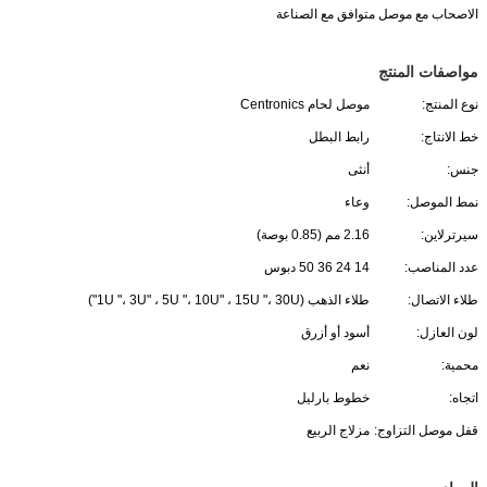
الاصحاب مع موصل متوافق مع الصناعة
مواصفات المنتج
نوع المنتج:
موصل لحام Centronics
خط الانتاج:
رابط البطل
جنس:
أنثى
نمط الموصل:
وعاء
سيرترلاين:
2.16 مم (0.85 بوصة)
عدد المناصب:
14 24 36 50 دبوس
طلاء الاتصال:
طلاء الذهب (1U "، 3U" ، 5U "، 10U" ، 15U "، 30U")
لون العازل:
أسود أو أزرق
محمية:
نعم
اتجاه:
خطوط بارليل
قفل موصل التزاوج:
مزلاج الربيع