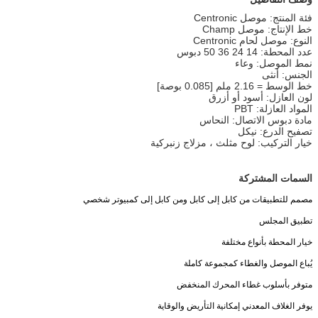
فئة المنتج: موصل Centronic
خط الإنتاج: موصل Champ
النوع: موصل لحام Centronic
عدد المحطة: 14 24 36 50 دبوس
نمط الموصل: وعاء
الجنس: أنثى
خط الوسط = 2.16 ملم [0.085 بوصة]
لون العازل: أسود أو أزرق
المواد العازلة: PBT
مادة دبوس الاتصال: النحاس
تصفيح الدرع: نيكل
خيار التركيب: لوح مثلث ، مزلاج زنبركية
السمات المشتركة
مصمم للتطبيقات من كابل إلى كابل ومن كابل إلى كمبيوتر شخصي
تطبيق المجلس
خيار المحطة بأنواع مختلفة
يُباع الموصل والغطاء كمجموعة كاملة
متوفر بأسلوب غطاء المحرك المنخفض
يوفر الغلاف المعدني إمكانية التأريض والوقاية