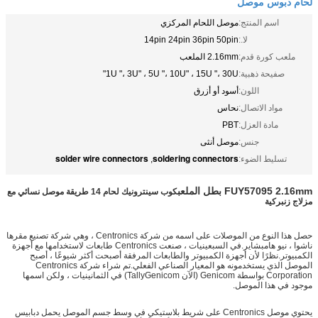
لحام دبوس موصل
اسم المنتج:
موصل اللحام المركزي
لا.:
14pin 24pin 36pin 50pin
ملعب كورة قدم:
2.16mm الملعب
صفيحة ذهبية:
1U "، 3U" ، 5U "، 10U" ، 15U "، 30U"
اللون:
أسود أو أزرق
مواد الاتصال:
نحاس
مادة العزل:
PBT
جنس:
موصل أنثى
solder wire connectors
soldering connectors
تسليط الضوء:
,
FUY57095 2.16mm بطل الملعب
كوب سينترونيك لحام 14 طريقة موصل نسائي مع
مزلاج زنبركية
حصل هذا النوع من الموصلات على اسمه من شركة Centronics ، وهي شركة تصنيع مقرها
ناشوا ، نيو هامبشاير.في السبعينيات ، صنعت Centronics طابعات لاستخدامها مع أجهزة
الكمبيوتر.نظرًا لأن أجهزة الكمبيوتر والطابعات المرفقة أصبحت أكثر شيوعًا ، أصبح
الموصل الذي يستخدمونه هو المعيار الصناعي الفعلي.تم شراء شركة Centronics
Corporation بواسطة Genicom (الآن TallyGenicom) في الثمانينيات ، ولكن اسمها
موجود في هذا الموصل.
يحتوي موصل Centronics على شريط بلاستيكي في وسط جسم الموصل يحمل دبابيس