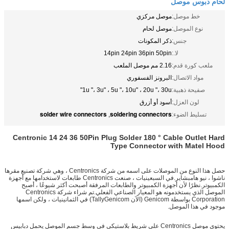
لحام دبوس موصل
خط موصل:
موصل مركزي
نوع الموصل:
موصل لحام
جنس:
ذكر المكونات
لا.:
14pin 24pin 36pin 50pin
ملعب كورة قدم:
2.16 مم موصل الملعب
مواد الاتصال:
البرونز الفسفوري
صفيحة ذهبية:
1u "، 3u" ، 5u "، 10u" ، 20u "، 30u"
لون العزل:
أسود أو أزرق
solder wire connectors
soldering connectors
تسليط الضوء:
,
Centronic 14 24 36 50Pin Plug Solder 180 ° Cable Outlet Hard
Type Connector with Matel Hood
حصل هذا النوع من الموصلات على اسمه من شركة Centronics ، وهي شركة تصنيع مقرها
ناشوا ، نيو هامبشاير.في السبعينيات ، صنعت Centronics طابعات لاستخدامها مع أجهزة
الكمبيوتر.نظرًا لأن أجهزة الكمبيوتر والطابعات المرفقة أصبحت أكثر شيوعًا ، أصبح
الموصل الذي يستخدمونه هو المعيار الصناعي الفعلي.تم شراء شركة Centronics
Corporation بواسطة Genicom (الآن TallyGenicom) في الثمانينيات ، ولكن اسمها
موجود في هذا الموصل.
يحتوي موصل Centronics على شريط بلاستيكي في وسط جسم الموصل يحمل دبابيس