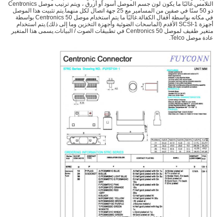
التلامس.غالبًا ما يكون لون جسم الموصل أسود أو أزرق ، ويتم ترتيب موصل Centronics
ذو 50 سنًا في صفين من المسامير مع 25 جهة اتصال لكل منهما.يتم تثبيت هذا الموصل
في مكانه بواسطة أقفال الكفالة.غالبًا ما يتم استخدام موصل Centronics 50 بواسطة
أجهزة SCSI-1 الأقدم (الماسحات الضوئية وأجهزة التخزين وما إلى ذلك).يتم استخدام
متغير طفيف لموصل Centronics 50 في تطبيقات الصوت / البيانات.يسمى هذا المتغير
عادة موصل Telco.