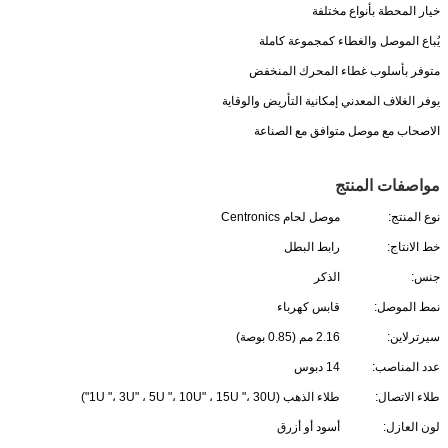
خيار المحطة بأنواع مختلفة
يُباع الموصل والغطاء كمجموعة كاملة
متوفر بأسلوب غطاء المحرك المنخفض
يوفر الغلاف المعدني إمكانية التأريض والوقاية
الاصحاب مع موصل متوافق مع الصناعة
مواصفات المنتج
نوع المنتج:
موصل لحام Centronics
خط الانتاج:
رابط البطل
جنس:
الذكر
نمط الموصل:
قابس كهرباء
سيرترلاين:
2.16 مم (0.85 بوصة)
عدد المناصب:
14 دبوس
طلاء الاتصال:
طلاء الذهب (1U "، 3U" ، 5U "، 10U" ، 15U "، 30U")
لون العازل:
أسود أو أزرق