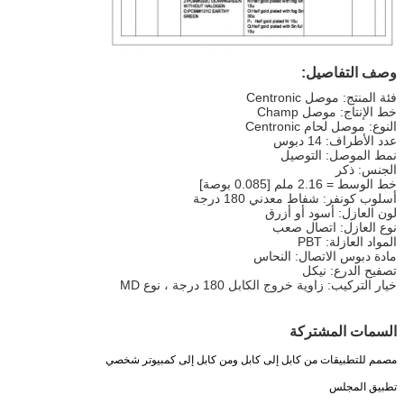
وصف التفاصيل:
فئة المنتج: موصل Centronic
خط الإنتاج: موصل Champ
النوع: موصل لحام Centronic
عدد الأطراف: 14 دبوس
نمط الموصل: التوصيل
الجنس: ذكر
خط الوسط = 2.16 ملم [0.085 بوصة]
أسلوب كونفر: شفاط معدني 180 درجة
لون العازل: أسود أو أزرق
نوع العازل: اتصال صعب
المواد العازلة: PBT
مادة دبوس الاتصال: النحاس
تصفيح الدرع: نيكل
خيار التركيب: زاوية خروج الكابل 180 درجة ، نوع MD
السمات المشتركة
مصمم للتطبيقات من كابل إلى كابل ومن كابل إلى كمبيوتر شخصي
تطبيق المجلس