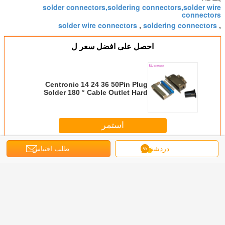
solder connectors,soldering connectors,solder wire
connectors
solder wire connectors
soldering connectors
,
,
احصل على افضل سعر ل
Centronic 14 24 36 50Pin Plug
Solder 180 ° Cable Outlet Hard
Type Connector with Matel Hood
استمر
دردشة
طلب اقتباس
لحام دبوس موصل
أكثر
ذكر لحام 50 دبوس
Tyco 90 Degree
Tyco 180 Degree
90 Degree 25
tronic
r Pin
Pairs Plug
Male Centronic
50 Pin Solder
DDK C
Centronic الشريط
Centronic Plug
Solder 50 Pin
Centronic Solder
or Hard