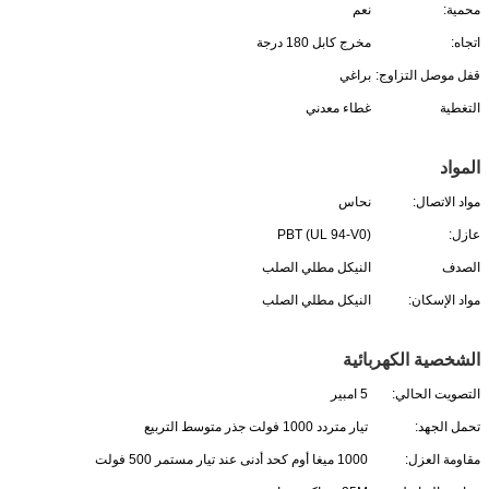
محمية:
نعم
اتجاه:
مخرج كابل 180 درجة
قفل موصل التزاوج:
براغي
التغطية
غطاء معدني
المواد
مواد الاتصال:
نحاس
عازل:
PBT (UL 94-V0)
الصدف
النيكل مطلي الصلب
مواد الإسكان:
النيكل مطلي الصلب
الشخصية الكهربائية
التصويت الحالي:
5 امبير
تحمل الجهد:
تيار متردد 1000 فولت جذر متوسط ​​التربيع
مقاومة العزل:
1000 ميغا أوم كحد أدنى عند تيار مستمر 500 فولت