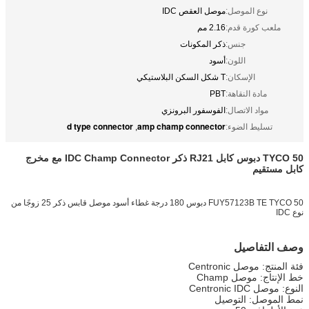
نوع الموصل:
موصل العقص IDC
ملعب كورة قدم:
2.16 مم
جنس:
ذكر المكونات
اللون:
أسود
الإسكان:
T شكل السكن البلاستيكي
مادة النقاهة:
PBT
مواد الاتصال:
الفوسفور البرونزي
d type connector
amp champ connector
تسليط الضوء:
,
TYCO 50 دبوس كابل RJ21 ذكر IDC Champ Connector مع مخرج
كابل مستقيم
FUY57123B TE TYCO 50 دبوس 180 درجة غطاء أسود موصل قابس ذكر 25 زوجًا من
نوع IDC
وصف التفاصيل
فئة المنتج: موصل Centronic
خط الإنتاج: موصل Champ
النوع: موصل Centronic IDC
نمط الموصل: التوصيل