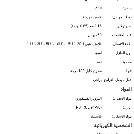
جنس:
الذكر
نمط الموصل:
قابس كهرباء
سيرترلاين:
2.16 مم (0.85 بوصة)
عدد المناصب:
50 دبوس
طلاء الاتصال:
فلاش ذهبي 1U "، 3U" ، 5U "، 10U" ، 15U "، 30U"
لون العازل:
أسود
محمية:
نعم
اتجاه:
مخرج كابل 180 درجة
قفل موصل التزاوج:
براغي
المواد
مواد الاتصال:
البرونز الفسفوري
عازل:
PBT (UL 94-V0)
مواد الإسكان:
بلاستيك
الشخصية الكهربائية