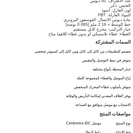
عدد الأطراف: 50 دبوس
الجنس: ذكر
لون العازل: أسود
المواد العازلة: PBT
مادة دبوس الاتصال: الفوسفور البرونزي
خط الوسط = 2.16 ملم [0.085 بوصة]
خيار التركيب: مخرج كابل مستقيم
الغطاء: غطاء بلاستيكي أو بدون غطاء كلاهما متاح
السمات المشتركة
مصمم للتطبيقات من كابل إلى كابل ومن كابل إلى كمبيوتر شخصي
متوفر في نمط التوصيل والمقبس
خيار المحطة بأنواع مختلفة
يُباع الموصل والغطاء كمجموعة كاملة
متوفر بأسلوب غطاء المحرك المنخفض
يوفر الغلاف المعدني إمكانية التأريض والوقاية
الاصحاب مع موصل متوافق مع الصناعة
مواصفات المنتج
نوع المنتج:
موصل Centronics IDC
خط الانتاج:
رابط البطل