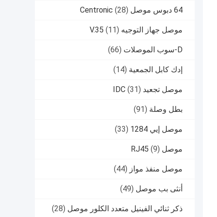
64 دبوس موصل Centronic
(28)
موصل جهاز التوجيه V.35
(11)
D-سوب الموصلات
(66)
إدك كابل الجمعية
(14)
موصل تجعيد IDC
(31)
بطل وصلة
(91)
موصل إيي 1284
(33)
موصل RJ45
(9)
موصل منفذ مواز
(44)
أنثى بب موصل
(49)
ذكر ثنائي الفينيل متعدد الكلور موصل
(28)