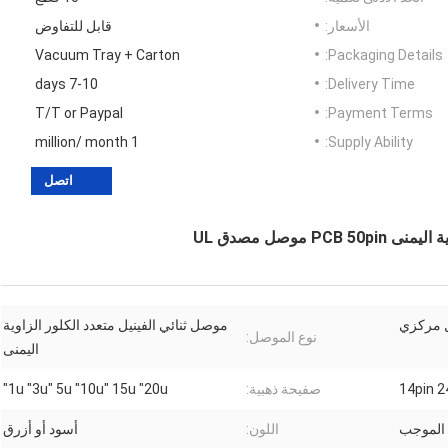
الأسعار:
قابل للتفاوض
Vacuum Tray + Carton
Packaging Details:
7-10 days
Delivery Time:
T/T or Paypal
Payment Terms:
1 million/ month
Supply Ability:
اتصل
مركزي
موصل ثنائي الفينيل متعدد الكلور الزاوية
نوع الموصل:
اليمنى
14pin 2
صفيحة ذهبية:
1u "3u" 5u "10u" 15u "20u"
الموجب
اللون:
أسود أو أزرق