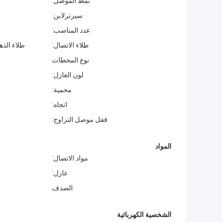
نمط الموصل:
سيرترلاين:
عدد المناصب:
طلاء الاتصال:
طلاء الذهب (U "، 10U" ، 15U "، 30U
نوع المحطات
لون العازل:
محمية:
اتجاه:
قفل موصل التزاوج:
المواد
مواد الاتصال:
عازل:
الصدف
الشخصية الكهربائية