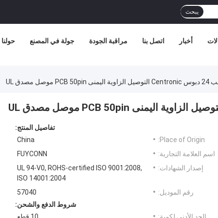
يبحث
لات
أخبار
اتصل بنا
مراقبة الجودة
جولة في المصنع
حولنا
تفاصيل المنتج:
China
Place of Origin:
اسم العلامة التجارية:
FUYCONN
إصدار الشهادات:
UL 94-V0, ROHS-certified ISO 9001:2008,
ISO 14001:2004
رقم الموديل:
57040
شروط الدفع والشحن:
الحد الأدنى لكمية:
10 قطع