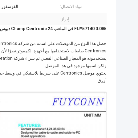
مواد الاتصال:
الفوسفور ا
إبراز:
FUY57140 0.085 في الملعب Champ Centronic 24 دبوس ذكر التوصيل PCB تصاعد موصل الزاوية اليمنى
Centronics طابعات لاستخدامها مع أجهزة الكمبيوتر.نظر
ولكن اسمها موجود في هذا الموصل.
يحتوي موصل Centronics على شريط بلاستي
أزرق.