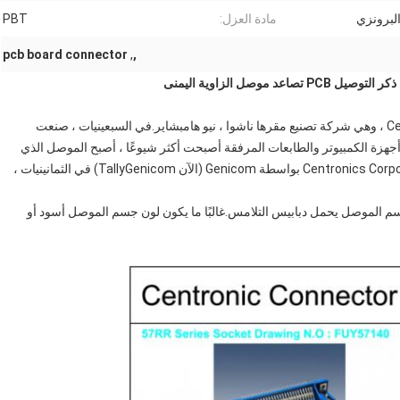
لبرونزي
مادة العزل:
PBT
pcb board connector
,
,
حصل هذا النوع من الموصلات على اسمه من شركة Centronics ، وهي شركة تصنيع مقرها ناشوا ، نيو هامبشاير.في السبعينيات ، صنعت
ًا لأن أجهزة الكمبيوتر والطابعات المرفقة أصبحت أكثر شيوعًا ، أصبح الموصل الذي
يستخدمونه هو المعيار الصناعي الفعلي.تم شراء شركة Centronics Corporation بواسطة Genicom (الآن TallyGenicom) في الثمانينيات ،
كي في وسط جسم الموصل يحمل دبابيس التلامس.غالبًا ما يكون لون جسم الموصل أسود أو