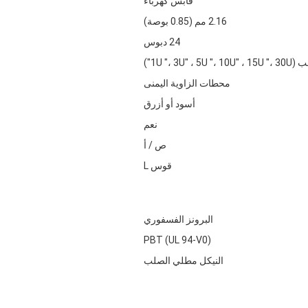
قابس كهرباء
2.16 مم (0.85 بوصة)
24 دبوس
1U "، 3U" ، 5")
محطات الزاوية اليمنى
أسود أو أزرق
نعم
ص / أ
قوس L
البرونز الفسفوري
PBT (UL 94-V0)
النيكل مطلي الصلب