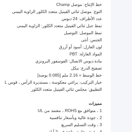
خط الإنتاج: موصل Champ
النوع: موصل ثنائي الفينيل متعدد الكلور الزاوية اليمنى
عدد الأطراف: 24 دبوس
نمط جبل ثنائي الفينيل متعدد الكلور: الزاوية اليمنى
نمط الموصل: التوصيل
الجنس: أنثى
لون العازل: أسود أو أزرق
المواد العازلة: PBT
مادة دبوس الاتصال: الفوسفور البرونزي
تصفيح الدرع: نيكل
خط الوسط = 2.16 ملم [0.085 بوصة]
خيار التركيب: براغي معكوسة ، مستديرة الرأس ، قوس L
التطبيق: مجلس ثنائي الفينيل متعدد الكلور
مميزات
1 ، متوافق مع ROHS ، معتمد من UL
2 ، جودة عالية وبأسعار تنافسية
3 ، وقت التسليم السريع
4 ، عينة مجانية متاحة في 2 أيام