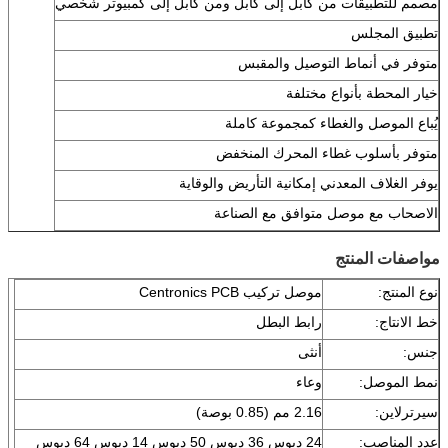
مصمم للتطبيقات من كابل إلى كابل ومن كابل إلى كمبيوتر شخصي
تطبيق المجلس
متوفر في أنماط التوصيل والمقبس
خيار المحطة بأنواع مختلفة
يُباع الموصل والغطاء كمجموعة كاملة
متوفر بأسلوب غطاء المحرك المنخفض
يوفر الغلاف المعدني إمكانية التأريض والوقاية
الاصحاب مع موصل متوافق مع الصناعة
مواصفات المنتج
نوع المنتج:
موصل تركيب Centronics PCB
خط الانتاج:
رابط البطل
جنس:
أنثى
نمط الموصل:
وعاء
سيرترلاين:
2.16 مم (0.85 بوصة)
عدد المناصب:
24 دبوس 36 دبوس 50 دبوس 14 دبوس 64 دبوس