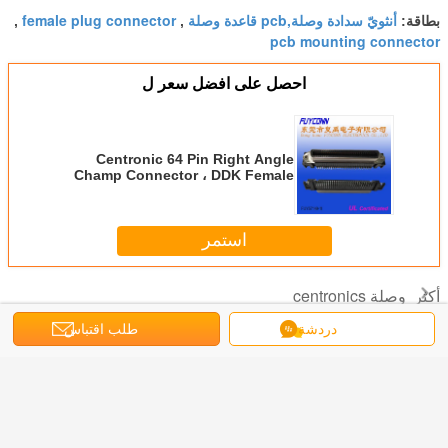
أنثويّ سدادة وصلة,pcb قاعدة وصلة
female plug connector
بطاقة:
,
,
pcb mounting connector
احصل على افضل سعر ل
Centronic 64 Pin Right Angle
Champ Connector ، DDK Female
PCB Connector
استمر
وصلة centronics
أكثر
دردشة
طلب اقتباس
DDK 57-
ذكر / أنثى
DDK 57-30500
DDK 57-30140
ل ذكر
Centronic رابط
غطاء محرك معدني
Connector
36 دبوس
Centroni
لحام كأس / PCB /
موصل 50 دبوس
Centronics 14 Pin