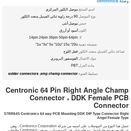
وصلة centronics
اسم المنتج:
موصل الكلور المركزي
نوع الموصل:
90 درجة زاوية ثنائي الفينيل متعدد الكلور
جنس:
موصل أنثى
اللون:
أسود أو أزرق
لا.:
14pin 24pin 36pin 50pin 64pin
صفيحة ذهبية:
1u "3u" 5u "10u" 15u "20u"
تصاعد ثنائي الفينيل متعدد الكلور:
قفل اللوح
مواد الاتصال:
الفوسفور البرونزي
مادة العزل:
PBT
solder connectors
amp champ connector
تسليط الضوء:
,
Centronic 64 Pin Right Angle Champ
Connector ، DDK Female PCB
Connector
57RR64S Centronics 64 way PCB Mounting DDK DIP Type Connector Right
Angel Female Type
حصل هذا النوع من الموصلات على اسمه من شركة Centronics Corporation ، وهي
شركة تصنيع مقرها ناشوا ، نيو هامبشاير.في السبعينيات ، صنعت Centronics طابعات