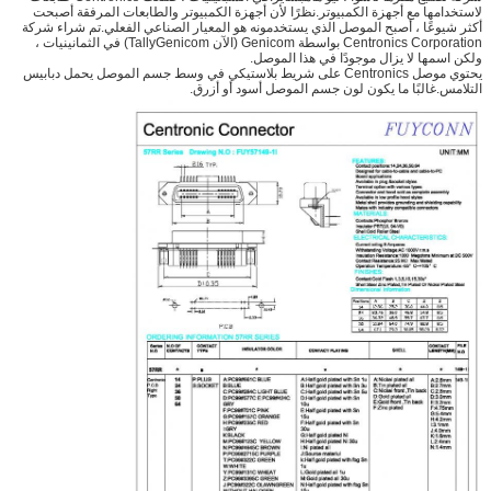
لاستخدامها مع أجهزة الكمبيوتر.نظرًا لأن أجهزة الكمبيوتر والطابعات المرفقة أصبحت
أكثر شيوعًا ، أصبح الموصل الذي يستخدمونه هو المعيار الصناعي الفعلي.تم شراء شركة
Centronics Corporation بواسطة Genicom (الآن TallyGenicom) في الثمانينيات ،
ولكن اسمها لا يزال موجودًا في هذا الموصل.
يحتوي موصل Centronics على شريط بلاستيكي في وسط جسم الموصل يحمل دبابيس
التلامس.غالبًا ما يكون لون جسم الموصل أسود أو أزرق.