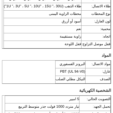
طلاء الاتصال:
طلاء الذهب (1U "، 3U" ، 5U "، 10U" ، 15U "، 30U")
نوع المحطات
محطات الزاوية اليمنى
لون العازل:
أسود أو أزرق
محمية:
نعم
اتجاه:
زاوية مستقيمة
قفل موصل التزاوج:
قفل اللوحة
المواد
مواد الاتصال:
البرونز الفسفوري
عازل:
PBT (UL 94-V0)
الصدف
النيكل مطلي الصلب
الشخصية الكهربائية
التصويت الحالي:
5 امبير
تحمل الجهد:
تيار متردد 1000 فولت جذر متوسط ​​التربيع