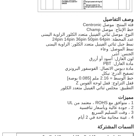
وصف التفاصيل
فئة المنتج: موصل Centronic
خط الإنتاج: موصل Champ
النوع: موصل ثنائي الفينيل متعدد الكلور الزاوية اليمنى
عدد المحطة: 24pin 14pin 36pin 50pin 64pin
نمط جبل ثنائي الفينيل متعدد الكلور: الزاوية اليمنى
نمط الموصل: وعاء
الجنس: أنثى
لون العازل: أسود أو أزرق
مادة العازل: PBT
مادة دبوس الاتصال: الفوسفور البرونزي
تصفيح الدرع: نيكل
خط الوسط = 2.16 ملم [0.085 بوصة]
قفل التزاوج: قفل لوحة القوس Z
التطبيق: مجلس ثنائي الفينيل متعدد الكلور
مميزات
1 ، متوافق مع ROHS ، معتمد من UL
2 ، جودة عالية وبأسعار تنافسية
3 ، وقت التسليم السريع
4 ، عينة مجانية متاحة في 2 أيام
السمات المشتركة