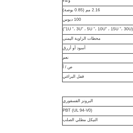
وعاء
2.16 مم (0.85 بوصة)
100 دبوس
1")
محطات الزاوية اليمنى
أسود أو أزرق
نعم
ص / أ
قفل البراغي
البرونز الفسفوري
PBT (UL 94-V0)
النيكل مطلي الصلب