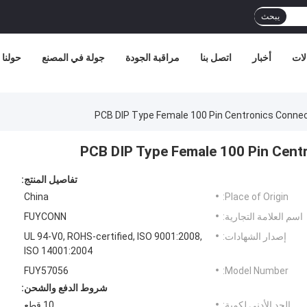
يبحث
لات
أخبار
اتصل بنا
مراقبة الجودة
جولة في المصنع
حولنا
PCB DIP Type Female 100 Pin Centronics Conne
PCB DIP Type Female 100 Pin Cent
تفاصيل المنتج:
China
Place of Origin:
اسم العلامة التجارية:
FUYCONN
إصدار الشهادات:
UL 94-V0, ROHS-certified, ISO 9001:2008,
ISO 14001:2004
FUY57056
Model Number:
شروط الدفع والشحن:
الحد الأدنى لكمية:
10 قطع