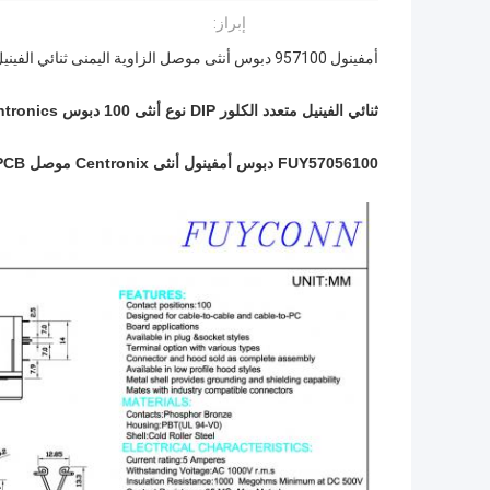
إبراز:
أمفينول 957100 دبوس أنثى موصل الزاوية اليمنى ثنائي الفينيل متعدد الكلور. pdf
ثنائي الفينيل متعدد الكلور DIP نوع أنثى 100 دبوس Centronics موصل رأس وعاء
FUY57056100 دبوس أمفينول أنثى Centronix موصل PCB جبل الزاوية اليمنى DIP نوع Terminaiton