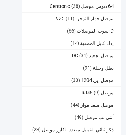
64 دبوس موصل Centronic
(28)
موصل جهاز التوجيه V.35
(11)
D-سوب الموصلات
(66)
إدك كابل الجمعية
(14)
موصل تجعيد IDC
(31)
بطل وصلة
(91)
موصل إيي 1284
(33)
موصل RJ45
(9)
موصل منفذ مواز
(44)
أنثى بب موصل
(49)
ذكر ثنائي الفينيل متعدد الكلور موصل
(28)