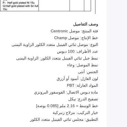
وصف التفاصيل
فئة المنتج: موصل Centronic
خط الإنتاج: موصل Champ
النوع: موصل ثنائي الفينيل متعدد الكلور الزاوية اليمنى
عدد الأطراف: 100 دبوس
نمط جبل ثنائي الفينيل متعدد الكلور: الزاوية اليمنى
نمط الموصل: وعاء
الجنس: أنثى
لون العازل: أسود أو أزرق
المواد العازلة: PBT
مادة دبوس الاتصال: الفوسفور البرونزي
تصفيح الدرع: نيكل
خط الوسط = 2.16 ملم [0.085 بوصة]
خيار التركيب: مزلاج زنبركية
التطبيق: مجلس ثنائي الفينيل متعدد الكلور