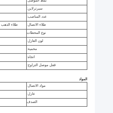
نمط الموصل:
سيرترلاين:
عدد المناصب:
طلاء الاتصال:
طلاء الذهب (U "، 3U" ، 5U "، 10U" ، 15U "، 30U
نوع المحطات
لون العازل:
محمية:
اتجاه:
قفل موصل التزاوج:
المواد
مواد الاتصال:
عازل:
الصدف