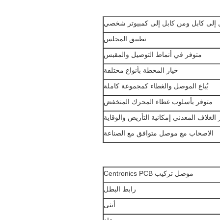
 إلى كابل ومن كابل إلى كمبيوتر شخصي
تطبيق المجلس
متوفر في أنماط التوصيل والمقبس
خيار المحطة بأنواع مختلفة
يُباع الموصل والغطاء كمجموعة كاملة
متوفر بأسلوب غطاء المحرك المنخفض
 الغلاف المعدني إمكانية التأريض والوقاية
الاصحاب مع موصل متوافق مع الصناعة
موصل تركيب Centronics PCB
رابط البطل
أنثى