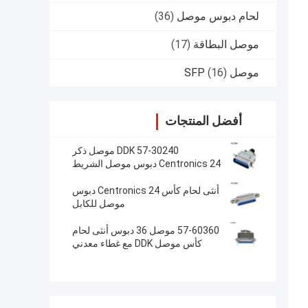
لحام دبوس موصل
(36)
موصل البطاقة
(17)
موصل SFP
(16)
أفضل المنتجات
DDK 57-30240 موصل ذكر
Centronics 24 دبوس موصل الشريط
مع غطاء معدني
أنثى لحام كأس Centronics 24 دبوس
موصل للكابل
57-60360 موصل 36 دبوس أنثى لحام
كأس موصل DDK مع غطاء معدني