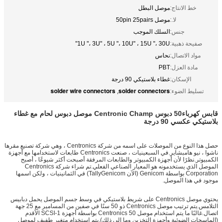
خط الانتاج:
موصل البطل
لا.:
موصل 50pin 25pairs
جنس:
السلك الموجب
صفيحة ذهبية:
1U "، 3U" ، 5U "، 10U" ، 15U "، 30U"
مواد الاتصال:
نحاس
مادة العزل:
PBT
الإسكان:
غطاء بلاستيكي 90 درجة
solder wire connectors
solder connectors
تسليط الضوء:
,
قابس كهرباء
50 دبوس
Centronic Champ
موصل دبوس لحام مع غطاء
بلاستيكي عكسي 90 درجة
حصل هذا النوع من الموصلات على اسمه من شركة Centronics ، وهي شركة تصنيع مقرها
ناشوا ، نيو هامبشاير.في السبعينيات ، صنعت Centronics طابعات لاستخدامها مع أجهزة
الكمبيوتر.نظرًا لأن أجهزة الكمبيوتر والطابعات المرفقة أصبحت أكثر شيوعًا ، أصبح
الموصل الذي يستخدمونه هو المعيار الصناعي الفعلي.تم شراء شركة Centronics
Corporation بواسطة Genicom (الآن TallyGenicom) في الثمانينيات ، ولكن اسمها
موجود في هذا الموصل.
يحتوي موصل Centronics على شريط بلاستيكي في وسط جسم الموصل يحمل دبابيس
التلامس.يتم ترتيب موصل Centronics ذو 50 سنًا في صفين من المسامير مع 25 جهة
اتصال.غالبًا ما يتم استخدام موصل Centronics 50 بواسطة أجهزة SCSI-1 الأقدم
(الماسحات الضوئية وأجهزة التخزين وما إلى ذلك).يتم استخدام متغير طفيف لموصل