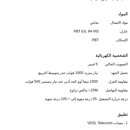
المواد
مواد الاتصال:
نحاس
عازل:
PBT (UL 94-V0)
الإسكان
PBT
الشخصية الكهربائية
التصويت الحالي:
5 امبير
تحمل الجهد:
تيار متردد 1000 فولت جذر متوسط ​​التربيع
مقاومة العزل:
1000 ميغا أوم كحد أدنى عند تيار مستمر 500 فولت
مقاومة التواصل:
25M∩ ماكس تزاوج
درجة حرارة التشغيل:
-55 درجة مئوية إلى + 105 درجة مئوية
تطبيق
1 ، معدات VDSL Teleccom