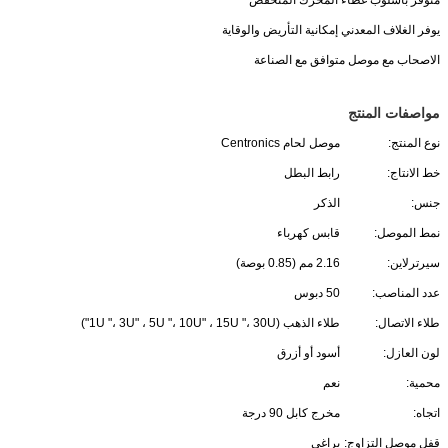
متوفر بأسلوب غطاء المحرك المنخفض
يوفر الغلاف المعدني إمكانية التأريض والوقاية
الاصحاب مع موصل متوافق مع الصناعة
مواصفات المنتج
نوع المنتج:
موصل لحام Centronics
خط الانتاج:
رابط البطل
جنس:
الذكر
نمط الموصل:
قابس كهرباء
سيرترلاين:
2.16 مم (0.85 بوصة)
عدد المناصب:
50 دبوس
طلاء الاتصال:
طلاء الذهب (1U "، 3U" ، 5U "، 10U" ، 15U "، 30U")
لون العازل:
أسود أو أزرق
محمية:
نعم
اتجاه:
مخرج كابل 90 درجة
قفل موصل التزاوج:
براغي