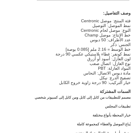
وصف التفاصيل:
فئة المنتج: موصل Centronic
نمط الموصل: التوصيل
النوع: موصل لحام Centronic
خط الإنتاج: موصل Champ
عدد الأطراف: 50 دبوس
الجنس: ذكر
خط الوسط = 2.16 ملم [0.085 بوصة]
نمط كونفر: غطاء بلاستيكي عكسي 90 درجة
لون العازل: أسود أو أزرق
نوع العازل: اتصال صعب
المواد العازلة: PBT
مادة دبوس الاتصال: النحاس
تصفيح الدرع: نيكل
خيار التركيب: 90 درجة زاوية خروج الكابل
السمات المشتركة
مصمم للتطبيقات من كابل إلى كابل ومن كابل إلى كمبيوتر شخصي
تطبيقات المجلس
خيار المحطة بأنواع مختلفة
يُباع الموصل والغطاء كمجموعة كاملة